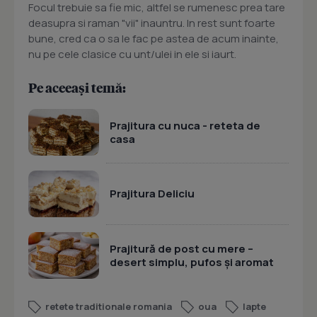
Focul trebuie sa fie mic, altfel se rumenesc prea tare
deasupra si raman "vii" inauntru. In rest sunt foarte
bune, cred ca o sa le fac pe astea de acum inainte,
nu pe cele clasice cu unt/ulei in ele si iaurt.
Pe aceeași temă:
Prajitura cu nuca - reteta de
casa
Prajitura Deliciu
Prajitură de post cu mere –
desert simplu, pufos și aromat
retete traditionale romania
oua
lapte