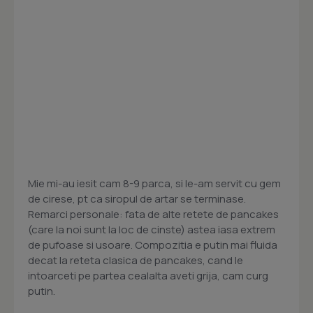
Mie mi-au iesit cam 8-9 parca, si le-am servit cu gem
de cirese, pt ca siropul de artar se terminase.
Remarci personale: fata de alte retete de pancakes
(care la noi sunt la loc de cinste) astea iasa extrem
de pufoase si usoare. Compozitia e putin mai fluida
decat la reteta clasica de pancakes, cand le
intoarceti pe partea cealalta aveti grija, cam curg
putin.