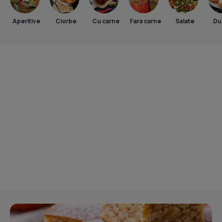
Aperitive
Ciorbe
Cu carne
Fara carne
Salate
Dul