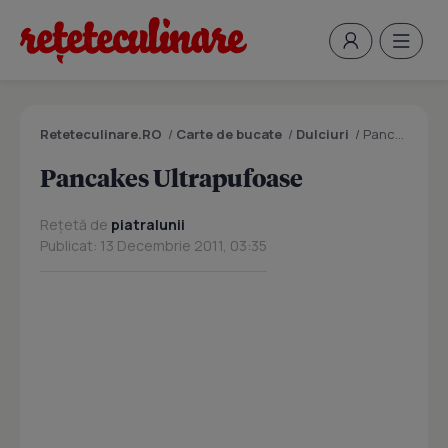
Reteteculinare.RO
/
Carte de bucate
/
Dulciuri
/
Pancakes Ultrapufoase
Pancakes Ultrapufoase
Rețetă de
piatralunii
Publicat: 13 Decembrie 2011, 03:35