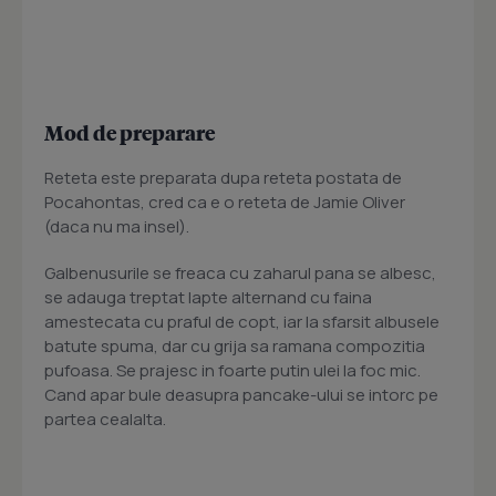
Mod de preparare
Reteta este preparata dupa reteta postata de
Pocahontas, cred ca e o reteta de Jamie Oliver
(daca nu ma insel).
Galbenusurile se freaca cu zaharul pana se albesc,
se adauga treptat lapte alternand cu faina
amestecata cu praful de copt, iar la sfarsit albusele
batute spuma, dar cu grija sa ramana compozitia
pufoasa. Se prajesc in foarte putin ulei la foc mic.
Cand apar bule deasupra pancake-ului se intorc pe
partea cealalta.