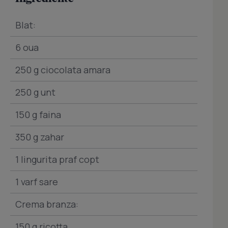
Blat:
6 oua
250 g ciocolata amara
250 g unt
150 g faina
350 g zahar
1 lingurita praf copt
1 varf sare
Crema branza:
150 g ricotta