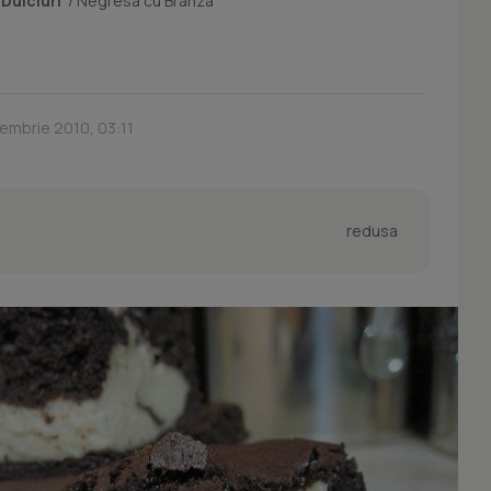
/
Dulciuri
/
Negresa cu Branza
embrie 2010, 03:11
redusa