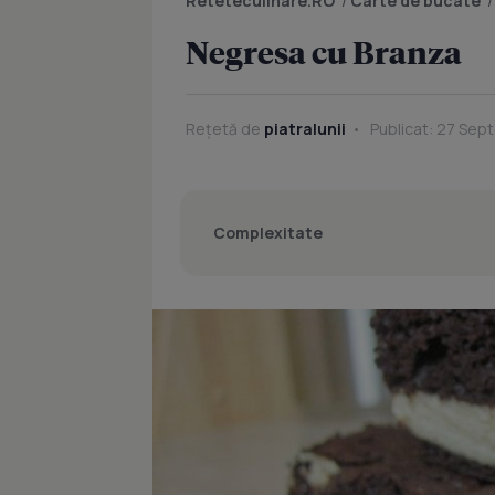
Reteteculinare.RO
/
Carte de bucate
Negresa cu Branza
Rețetă de
piatralunii
Publicat: 27 Sept
Complexitate