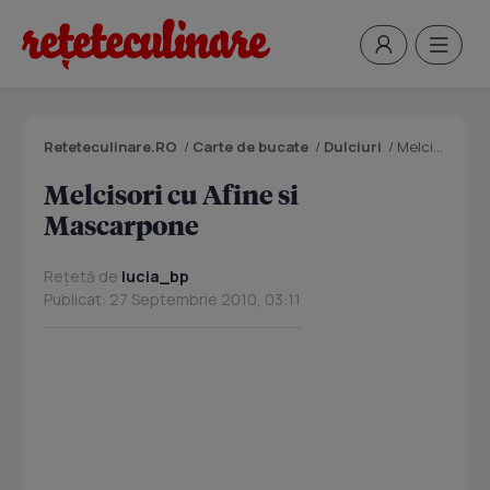
Reteteculinare.RO
/
Carte de bucate
/
Dulciuri
/
Melcisori cu Afine si Mascarpone
Melcisori cu Afine si
Mascarpone
Rețetă de
lucia_bp
Publicat: 27 Septembrie 2010, 03:11