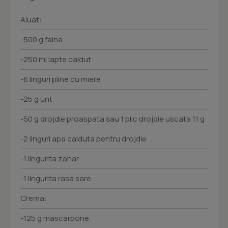
Aluat:
-500 g faina
-250 ml lapte caldut
-6 linguri pline cu miere
-25 g unt
-50 g drojdie proaspata sau 1 plic drojdie uscata 11 g
-2 linguri apa calduta pentru drojdie
-1 lingurita zahar
-1 lingurita rasa sare
Crema:
-125 g mascarpone