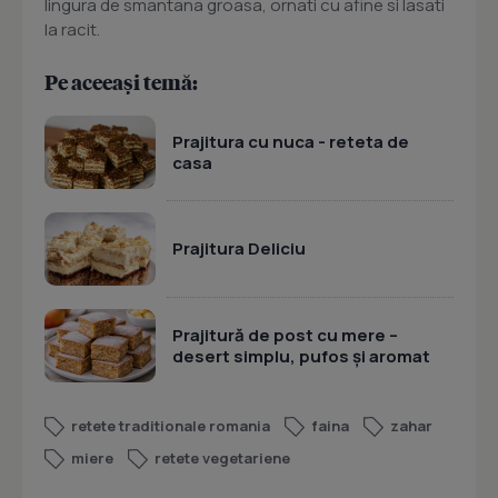
lingura de smantana groasa, ornati cu afine si lasati
la racit.
Pe aceeași temă:
Prajitura cu nuca - reteta de
casa
Prajitura Deliciu
Prajitură de post cu mere –
desert simplu, pufos și aromat
retete traditionale romania
faina
zahar
miere
retete vegetariene