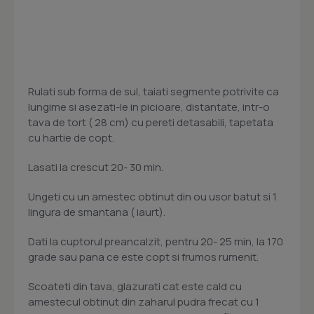
Rulati sub forma de sul, taiati segmente potrivite ca
lungime si asezati-le in picioare, distantate, intr-o
tava de tort ( 28 cm) cu pereti detasabili, tapetata
cu hartie de copt.
Lasati la crescut 20- 30 min.
Ungeti cu un amestec obtinut din ou usor batut si 1
lingura de smantana ( iaurt).
Dati la cuptorul preancalzit, pentru 20- 25 min, la 170
grade sau pana ce este copt si frumos rumenit.
Scoateti din tava, glazurati cat este cald cu
amestecul obtinut din zaharul pudra frecat cu 1