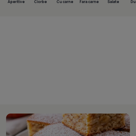
Aperitive
Ciorbe
Cu carne
Fara carne
Salate
Dul