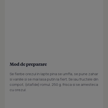
Mod de preparare
Se fierbe orezul in lapte pina se umfla, se pune zahar
si vanilie si se mai lasa putin la fiert. Se iau fructele din
compot, (stafide) romul, 250 g. frisca si se amesteca
cu orezul.