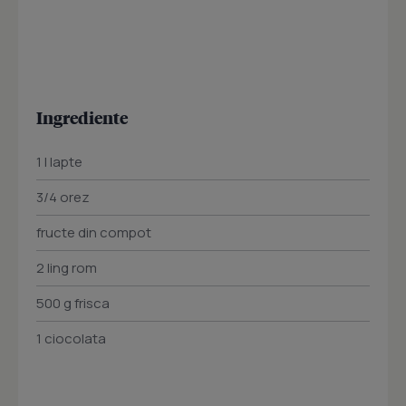
Ingrediente
1 l lapte
3/4 orez
fructe din compot
2 ling rom
500 g frisca
1 ciocolata