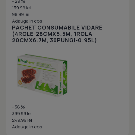
- 29 %
139.99 lei
99.99 lei
Adauga in cos
PACHET CONSUMABILE VIDARE
(4ROLE-28CMX5.5M, 1ROLA-
20CMX6.7M, 36PUNGI-0.95L)
- 38 %
399.99 lei
249.99 lei
Adauga in cos