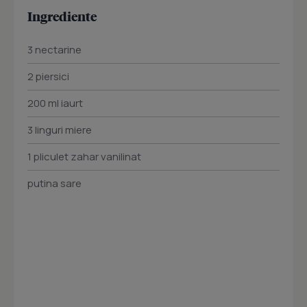
Ingrediente
3 nectarine
2 piersici
200 ml iaurt
3 linguri miere
1 pliculet zahar vanilinat
putina sare