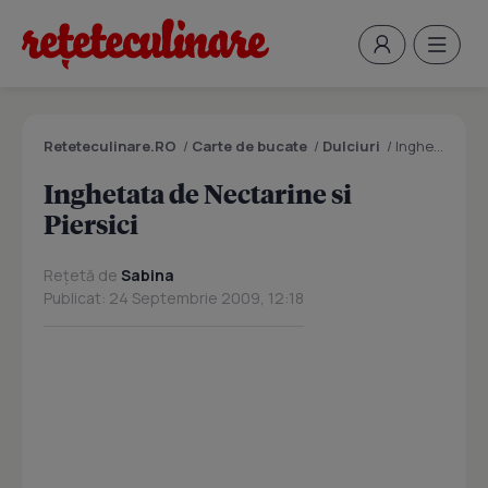
Reteteculinare.RO
/
Carte de bucate
/
Dulciuri
/
Inghetata de Nectarine si Piersici
Inghetata de Nectarine si
Piersici
Rețetă de
Sabina
Publicat: 24 Septembrie 2009, 12:18