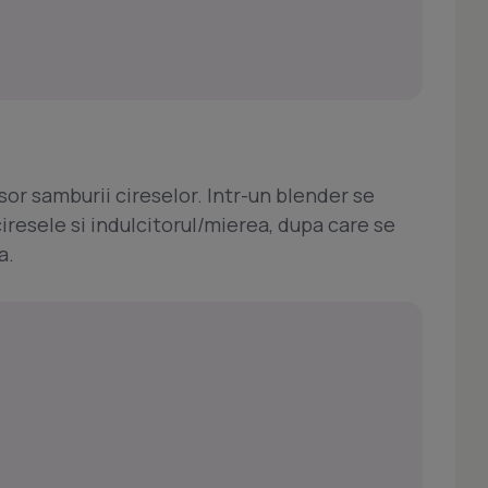
sor samburii cireselor. Intr-un blender se
resele si indulcitorul/mierea, dupa care se
a.