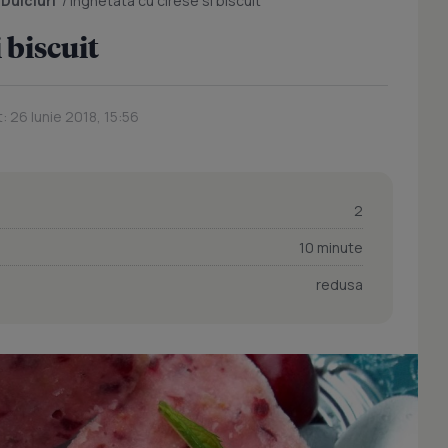
/
Dulciuri
/
Inghetata cu cirese si biscuit
 biscuit
: 26 Iunie 2018, 15:56
2
10 minute
redusa