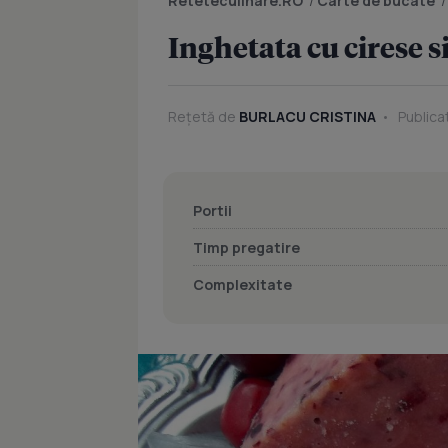
Reteteculinare.RO
/
Carte de bucate
Inghetata cu cirese si
Rețetă de
BURLACU CRISTINA
Publicat
Portii
Timp pregatire
Complexitate