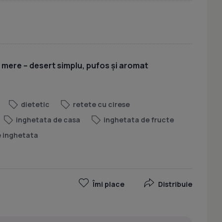
u mere – desert simplu, pufos și aromat
dietetic
retete cu cirese
inghetata de casa
inghetata de fructe
e inghetata
Îmi place
Distribuie