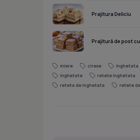
Prajitura Deliciu
Prajitură de post c
miere
cirese
inghetata
inghetate
retete inghetata
reteta de inghetata
retete d