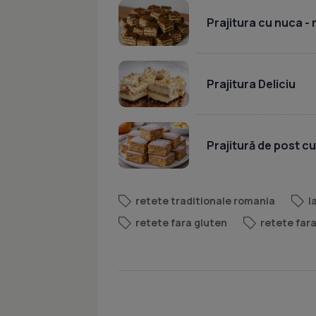
Prajitura cu nuca -
Prajitura Deliciu
Prajitură de post c
retete traditionale romania
l
retete fara gluten
retete far