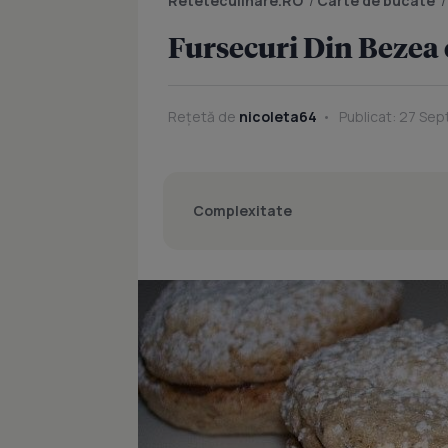
Reteteculinare.RO
/
Carte de bucate
Fursecuri Din Bezea 
Rețetă de
nicoleta64
Publicat: 27 Sep
Complexitate