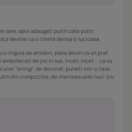
de sare, apoi adaugati putin cate putin
otul devine ca o crema densa si lucioasa.
 o lingura de amidon, pana devin ca un praf.
 amestecati de jos in sus, incet, incet... ca sa
 unei "siringi" de decorat, puneti intr-o tava
putin din compozitie, de marimea unei nuci (cu