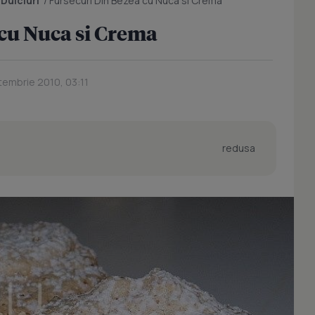
/
Dulciuri
/
Fursecuri Din Bezea cu Nuca si Crema
cu Nuca si Crema
tembrie 2010, 03:11
redusa