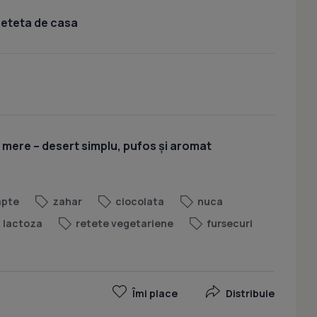
 reteta de casa
u mere – desert simplu, pufos și aromat
apte
zahar
ciocolata
nuca
a lactoza
retete vegetariene
fursecuri
Îmi place
Distribuie