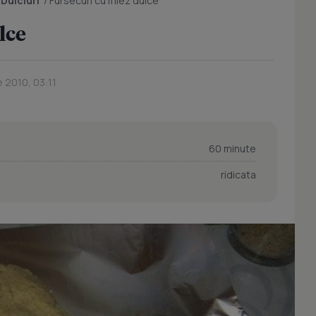
/
Dulciuri
/
Fursecuri cu miez dulce
lce
 2010, 03:11
60 minute
ridicata