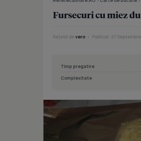
Reteteculinare.RO
/
Carte de bucate
Fursecuri cu miez du
Rețetă de
vero
Publicat: 27 Septembrie
Timp pregatire
Complexitate