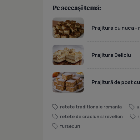
Pe aceeași temă:
Prajitura cu nuca -
Prajitura Deliciu
Prajitură de post c
retete traditionale romania
u
retete de craciun si revelion
r
fursecuri