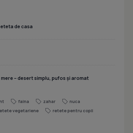
 reteta de casa
u mere – desert simplu, pufos și aromat
nt
faina
zahar
nuca
etete vegetariene
retete pentru copii