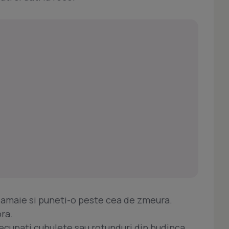
lamaie si puneti-o peste cea de zmeura.
ora.
decupati cubulete sau rotunduri din budinca.