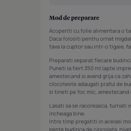
Mod de preparare
Acoperiti cu folie alimentara o t
Daca folositi pentru ornat migdale
tava la cuptor sau intr-o tigaie,
Preparati separat fiecare budinc
Puneti la fiert 350 ml lapte impreu
amestecand si avand grija ca zaha
clocoteste adaugati praful de bud
si tineti pe foc mic, amestecand
Lasati sa se racoreasca, turnati in
incheaga bine.
Intre timp pregatiti in acelasi m
peste budinca de ciocolata, nivela