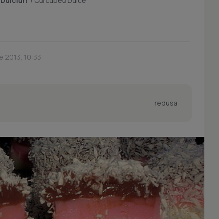
/
Dulciuri
/
Curcubeu Dulce
ie 2013, 10:33
redusa