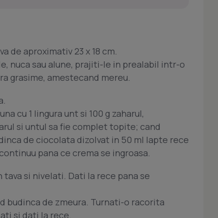
ava de aproximativ 23 x 18 cm.
, nuca sau alune, prajiti-le in prealabil intr-o
 fara grasime, amestecand mereu.
a.
na cu 1 lingura unt si 100 g zaharul,
rul si untul sa fie complet topite; cand
inca de ciocolata dizolvat in 50 ml lapte rece
 continuu pana ce crema se ingroasa.
 tava si nivelati. Dati la rece pana se
od budinca de zmeura. Turnati-o racorita
ti si dati la rece.