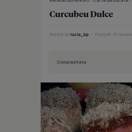
Reteteculinare.RO
/
Carte de bucate
Curcubeu Dulce
Rețetă de
lucia_bp
Publicat: 30 Ianuar
Complexitate