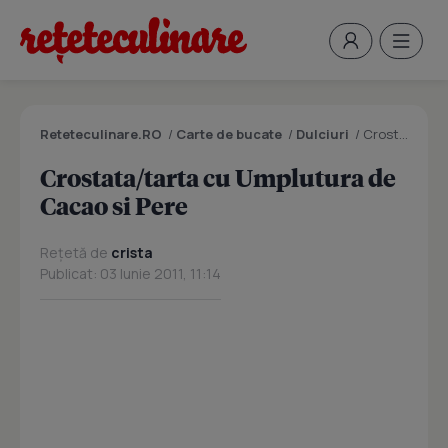
Reteteculinare.RO
/
Carte de bucate
/
Dulciuri
/
Crostata/tarta cu Umplutura de Cacao si Pere
Crostata/tarta cu Umplutura de
Cacao si Pere
Rețetă de
crista
Publicat: 03 Iunie 2011, 11:14