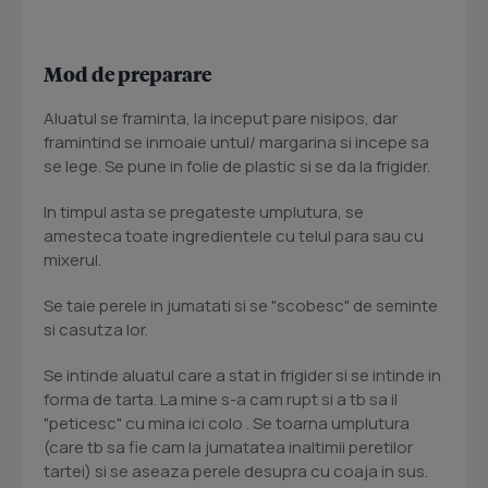
Mod de preparare
Aluatul se framinta, la inceput pare nisipos, dar
framintind se inmoaie untul/ margarina si incepe sa
se lege. Se pune in folie de plastic si se da la frigider.
In timpul asta se pregateste umplutura, se
amesteca toate ingredientele cu telul para sau cu
mixerul.
Se taie perele in jumatati si se "scobesc" de seminte
si casutza lor.
Se intinde aluatul care a stat in frigider si se intinde in
forma de tarta. La mine s-a cam rupt si a tb sa il
"peticesc" cu mina ici colo . Se toarna umplutura
(care tb sa fie cam la jumatatea inaltimii peretilor
tartei) si se aseaza perele desupra cu coaja in sus.