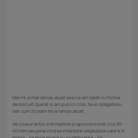
Mie mi-a mai ramas aluat asa ca am taiat cu forma
de biscuiti (para) si am pus ici colo. Nu e obligatoriu
dar cum ziceam mi-a ramas aluat.
Se coace la foc intii maricel si apoi micsorat cca 30-
40 min sau pina cind se intareste umplutura care e in
mijloc... se face proba cu scobitoarea. : lol: