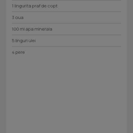
1 lingurita praf de copt
3 oua
100 ml apa minerala
5 linguri ulei
4 pere