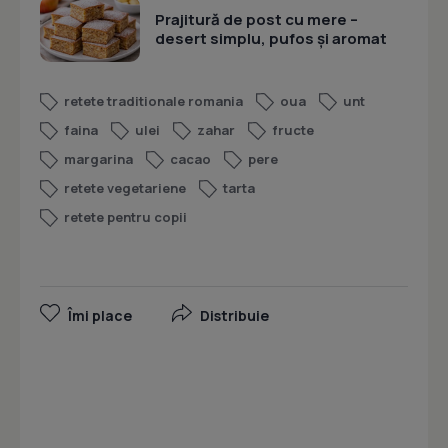
Prajitură de post cu mere –
desert simplu, pufos și aromat
retete traditionale romania
oua
unt
faina
ulei
zahar
fructe
margarina
cacao
pere
retete vegetariene
tarta
retete pentru copii
Îmi place
Distribuie