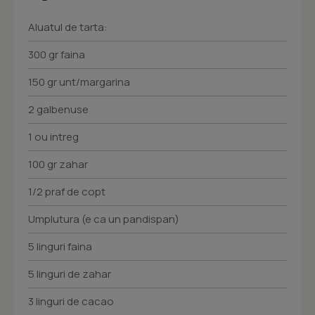
Aluatul de tarta:
300 gr faina
150 gr unt/margarina
2 galbenuse
1 ou intreg
100 gr zahar
1/2 praf de copt
Umplutura (e ca un pandispan)
5 linguri faina
5 linguri de zahar
3 linguri de cacao