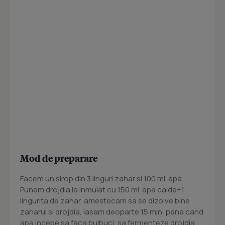
Mod de preparare
Facem un sirop din 3 linguri zahar si 100 ml. apa.
Punem drojdia la inmuiat cu 150 ml. apa calda+1
lingurita de zahar, amestecam sa se dizolve bine
zaharul si drojdia, lasam deoparte 15.min, pana cand
apa incepe sa faca bulbuci, sa fermenteze drojdia.