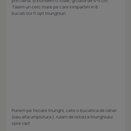
prin faina, si intindem o foaie, groasa de 4-5 cm.
Taiem un cerc mare pe care il impartim in 8
bucati.Vor fi opt triunghiuri.
Punem pe fiecare triunghi, cate o bucatica de rahat
(sau alta umplutura ), rulam de la baza triunghiului
spre varf.