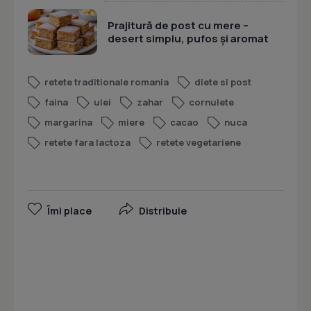
Prajitură de post cu mere –
desert simplu, pufos și aromat
retete traditionale romania
diete si post
faina
ulei
zahar
cornulete
margarina
miere
cacao
nuca
retete fara lactoza
retete vegetariene
Îmi place
Distribuie