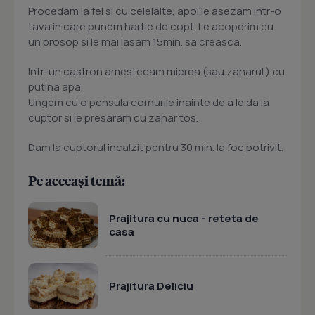
Procedam la fel si cu celelalte, apoi le asezam intr-o
tava in care punem hartie de copt. Le acoperim cu
un prosop si le mai lasam 15min. sa creasca.
Intr-un castron amestecam mierea (sau zaharul ) cu
putina apa.
Ungem cu o pensula cornurile inainte de a le da la
cuptor si le presaram cu zahar tos.
Dam la cuptorul incalzit pentru 30 min. la foc potrivit.
Pe aceeași temă:
Prajitura cu nuca - reteta de
casa
Prajitura Deliciu