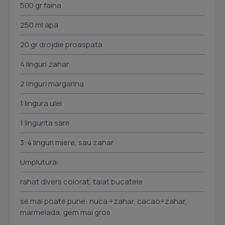
500 gr faina
250 ml apa
20 gr drojdie proaspata
4 linguri zahar
2 linguri margarina
1 lingura ulei
1 lingurita sare
3-4 linguri miere, sau zahar
Umplutura:
rahat divers colorat, taiat bucatele
se mai poate pune: nuca +zahar, cacao+zahar,
marmelada, gem mai gros