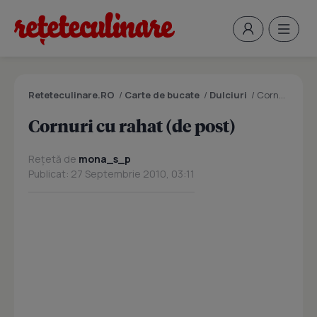
Reteteculinare.RO
/
Carte de bucate
/
Dulciuri
/
Cornuri cu rahat (de post)
Cornuri cu rahat (de post)
Rețetă de
mona_s_p
Publicat: 27 Septembrie 2010, 03:11