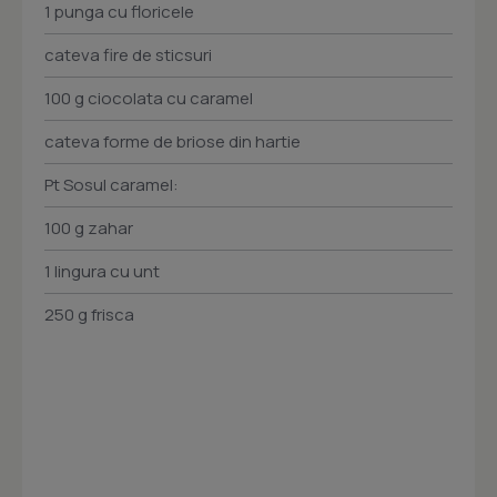
1 punga cu floricele
cateva fire de sticsuri
100 g ciocolata cu caramel
cateva forme de briose din hartie
Pt Sosul caramel:
100 g zahar
1 lingura cu unt
250 g frisca