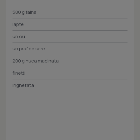
500 g faina
lapte
un ou
un praf de sare
200 g nuca macinata
finetti
inghetata