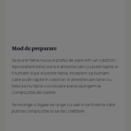
Mod de preparare
Se pune faina nuca si praful de sare intr-un castron.
Apoi batem bine oul si il amestecam cu putin lapte si
il turnam si pe el peste faina. Incepem sa turnam
cate putin lapte in castron si amestecam bine cu
telul sa nu faca cocoloase pana ajungem la
compozitia de clatite.
Se incinge o tigaie se unge cu ulei si se toarna cate
putina compozitie si se fac clatitele.