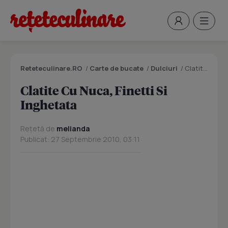
Reteteculinare.RO
/
Carte de bucate
/
Dulciuri
/
Clatite Cu Nuca, Finetti Si Inghetata
Clatite Cu Nuca, Finetti Si
Inghetata
Rețetă de
melianda
Publicat: 27 Septembrie 2010, 03:11