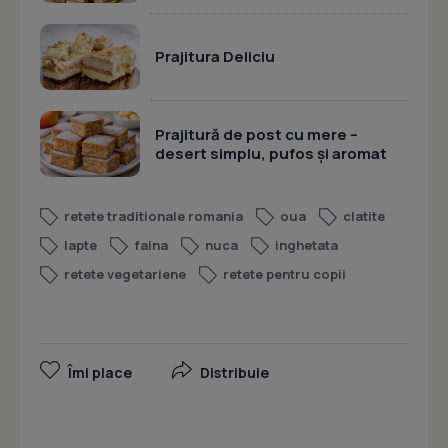
Prajitura Deliciu
Prajitură de post cu mere –
desert simplu, pufos și aromat
retete traditionale romania
oua
clatite
lapte
faina
nuca
inghetata
retete vegetariene
retete pentru copii
Îmi place
Distribuie