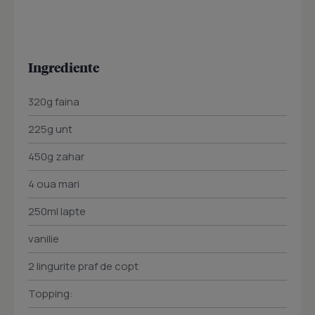
Ingrediente
320g faina
225g unt
450g zahar
4 oua mari
250ml lapte
vanilie
2 lingurite praf de copt
Topping: