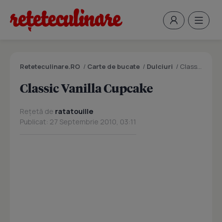
Reteteculinare.RO
/
Carte de bucate
/
Dulciuri
/
Classic Vanilla Cupcake
Classic Vanilla Cupcake
Rețetă de
ratatouille
Publicat: 27 Septembrie 2010, 03:11