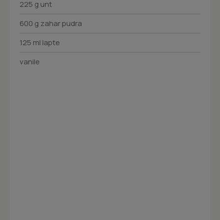
225 g unt
600 g zahar pudra
125 ml lapte
vanile