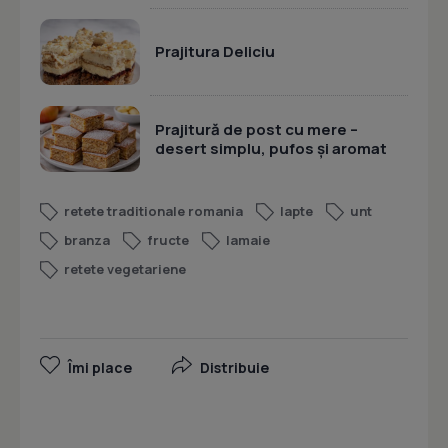
Prajitura Deliciu
Prajitură de post cu mere –
desert simplu, pufos și aromat
retete traditionale romania
lapte
unt
branza
fructe
lamaie
retete vegetariene
Îmi place
Distribuie