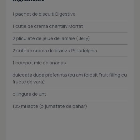
1 pachet de biscuiti Digestive
1 cutie de crema chantilly Morfat
2 pliculete de jelue de lamaie ( Jelly)
2 cutii de crema de branza Philadelphia
1 compot mic de ananas
dulceata dupa preferinta (eu am folosit Fruit filling cu
fructe de vara)
o lingura de unt
125 ml lapte (o jumatate de pahar)