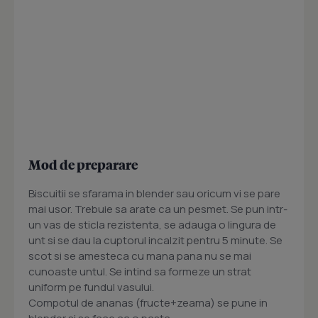
Mod de preparare
Biscuitii se sfarama in blender sau oricum vi se pare
mai usor. Trebuie sa arate ca un pesmet. Se pun intr-
un vas de sticla rezistenta, se adauga o lingura de
unt si se dau la cuptorul incalzit pentru 5 minute. Se
scot si se amesteca cu mana pana nu se mai
cunoaste untul. Se intind sa formeze un strat
uniform pe fundul vasului.
Compotul de ananas (fructe+zeama) se pune in