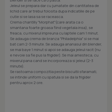
blender si se face ca o pasta.
Jeleul se prepara dar cu jumatate din cantitatea de
lichid care ar trebui folosita dupa indicatiile de pe
cutie si se lasa sa se raceasca.
Crema chantilly "Morphat"(care arata ca o
smantana foarte groasa fiind vegetala insa), se
freaca, cu mixerul impreuna cu laptele cam 1 minut.
Se adauga crema de branza "Philadelphia" si se mai
bat cam 2-3 minute. Se adauga ananasul din blender,
se mai baye 1 minut si apoi se adauga jeleul racit (nu
e nevoie sa fie pus la frigider). Se mai amesteca, cu
mixerul pana cand se incorporeaza si jeleul (2-3
minute).
Se rastoarna compozitia peste biscuitii sfaramati,
se intinde uniform cu spatula si se da la frigider
pentru aprox 2 ore.