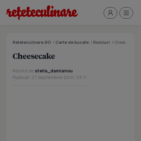
Reteteculinare.RO
/
Carte de bucate
/
Dulciuri
/
Cheesecake
Cheesecake
Rețetă de
stella_damianou
Publicat: 27 Septembrie 2010, 03:11