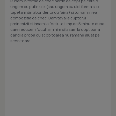
Punem in forma de chec hartie de copt pe care o
ungem cu putin ulei (sau ungem cu ulei forma si o
tapetam din abundenta cu faina) si turnam in ea
compozitia de chec. Dam tava la cuptorul
preincalzit si lasam la foc iute timp de 5 minute dupa
care reducem focul la minim si lasam la copt pana
cand la proba cu scobitoarea nu ramane aluat pe
scobitoare.