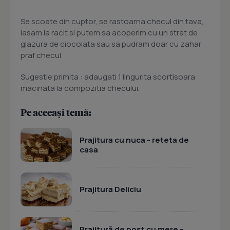
Se scoate din cuptor, se rastoarna checul din tava,
lasam la racit si putem sa acoperim cu un strat de
glazura de ciocolata sau sa pudram doar cu zahar
praf checul.
Sugestie primita : adaugati 1 lingurita scortisoara
macinata la compozitia checului.
Pe aceeași temă:
Prajitura cu nuca - reteta de
casa
Prajitura Deliciu
Prajitură de post cu mere –