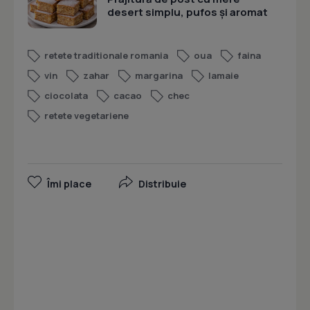
desert simplu, pufos și aromat
retete traditionale romania
oua
faina
vin
zahar
margarina
lamaie
ciocolata
cacao
chec
retete vegetariene
Îmi place
Distribuie