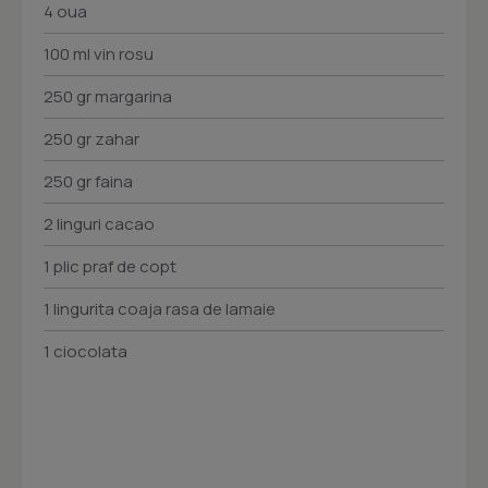
4 oua
100 ml vin rosu
250 gr margarina
250 gr zahar
250 gr faina
2 linguri cacao
1 plic praf de copt
1 lingurita coaja rasa de lamaie
1 ciocolata