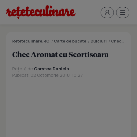
Reteteculinare.RO
/
Carte de bucate
/
Dulciuri
/
Chec Aromat cu Scortisoara
Chec Aromat cu Scortisoara
Rețetă de
Carstea Daniela
Publicat: 02 Octombrie 2010, 10:27