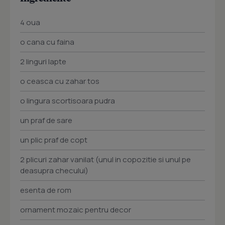
4 oua
o cana cu faina
2 linguri lapte
o ceasca cu zahar tos
o lingura scortisoara pudra
un praf de sare
un plic praf de copt
2 plicuri zahar vanilat (unul in copozitie si unul pe
deasupra checului)
esenta de rom
ornament mozaic pentru decor