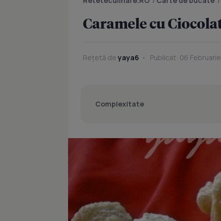
Reteteculinare.RO
/
Carte de bucate
Caramele cu Ciocola
Rețetă de
yaya6
Publicat: 06 Februarie
Complexitate