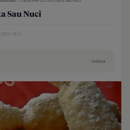
/
Dulciuri
/
Caramele cu Ciocolata Sau Nuci
ta Sau Nuci
 2013, 18:11
redusa