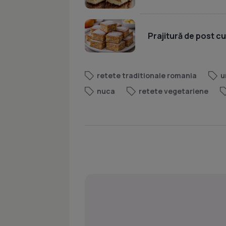
Prajitură de post c
retete traditionale romania
u
nuca
retete vegetariene