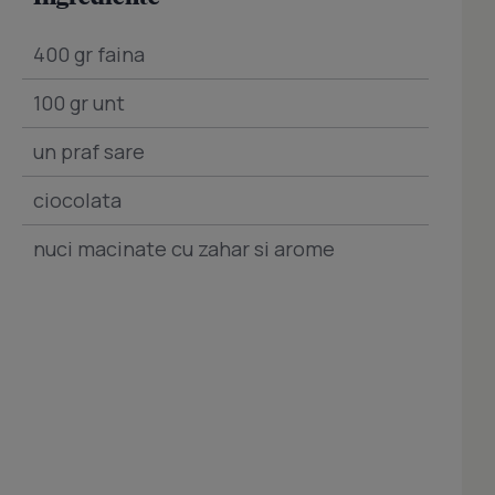
400 gr faina
100 gr unt
un praf sare
ciocolata
nuci macinate cu zahar si arome