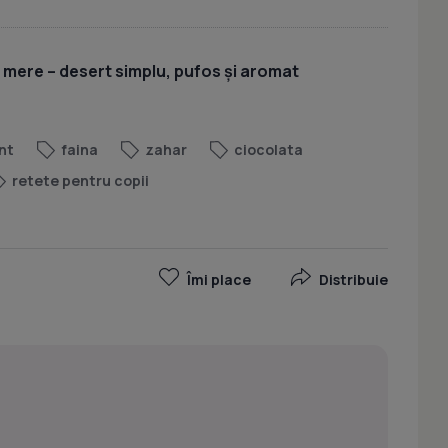
u mere – desert simplu, pufos și aromat
nt
faina
zahar
ciocolata
retete pentru copii
Îmi place
Distribuie