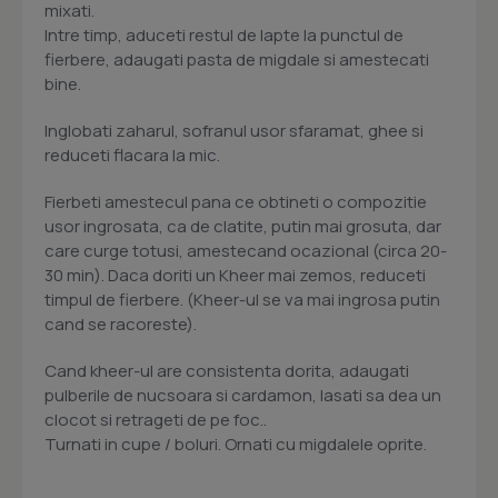
mixati.
Intre timp, aduceti restul de lapte la punctul de
fierbere, adaugati pasta de migdale si amestecati
bine.
Inglobati zaharul, sofranul usor sfaramat, ghee si
reduceti flacara la mic.
Fierbeti amestecul pana ce obtineti o compozitie
usor ingrosata, ca de clatite, putin mai grosuta, dar
care curge totusi, amestecand ocazional (circa 20-
30 min). Daca doriti un Kheer mai zemos, reduceti
timpul de fierbere. (Kheer-ul se va mai ingrosa putin
cand se racoreste).
Cand kheer-ul are consistenta dorita, adaugati
pulberile de nucsoara si cardamon, lasati sa dea un
clocot si retrageti de pe foc..
Turnati in cupe / boluri. Ornati cu migdalele oprite.