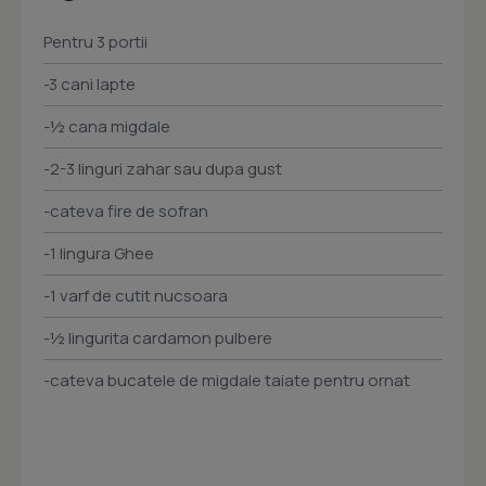
Pentru 3 portii
-3 cani lapte
-½ cana migdale
-2-3 linguri zahar sau dupa gust
-cateva fire de sofran
-1 lingura Ghee
-1 varf de cutit nucsoara
-½ lingurita cardamon pulbere
-cateva bucatele de migdale taiate pentru ornat