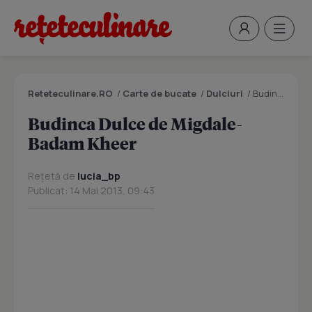
Reteteculinare.RO
/
Carte de bucate
/
Dulciuri
/
Budinca Dulce de Migdale- Badam Kheer
Budinca Dulce de Migdale-
Badam Kheer
Rețetă de
lucia_bp
Publicat: 14 Mai 2013, 09:43