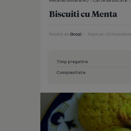
Reteteculinare.RO
/
Carte de bucate
Biscuiti cu Menta
Rețetă de
Grozi
Publicat: 03 Noiembrie
Timp pregatire
Complexitate