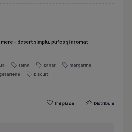
u mere – desert simplu, pufos și aromat
ua
faina
zahar
margarina
getariene
biscuiti
Îmi place
Distribuie