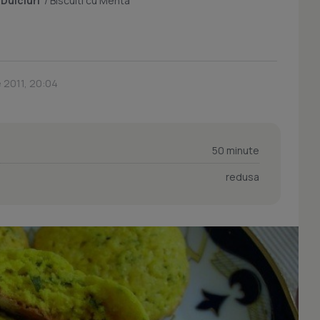
/
Dulciuri
/
Biscuiti cu Menta
 2011, 20:04
50 minute
redusa