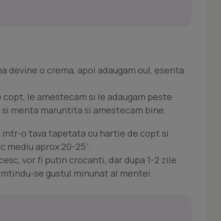
na devine o crema, apoi adaugam oul, esenta
e copt, le amestecam si le adaugam peste
 si menta maruntita si amestecam bine.
intr-o tava tapetata cu hartie de copt si
oc mediu aprox 20-25’.
sc, vor fi putin crocanti, dar dupa 1-2 zile
simtindu-se gustul minunat al mentei.