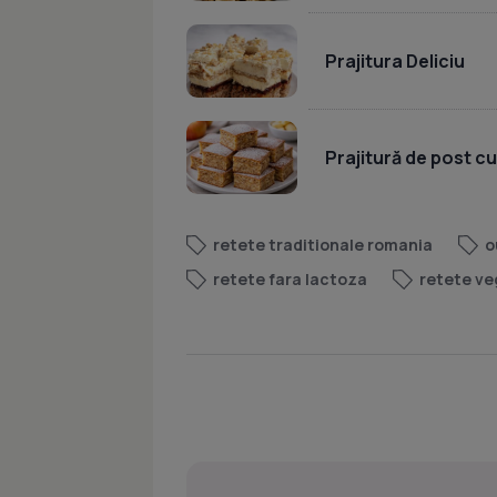
Prajitura Deliciu
Prajitură de post c
retete traditionale romania
o
retete fara lactoza
retete ve