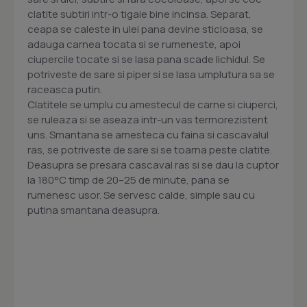
clatite subtiri intr-o tigaie bine incinsa. Separat,
ceapa se caleste in ulei pana devine sticloasa, se
adauga carnea tocata si se rumeneste, apoi
ciupercile tocate si se lasa pana scade lichidul. Se
potriveste de sare si piper si se lasa umplutura sa se
raceasca putin.
Clatitele se umplu cu amestecul de carne si ciuperci,
se ruleaza si se aseaza intr-un vas termorezistent
uns. Smantana se amesteca cu faina si cascavalul
ras, se potriveste de sare si se toarna peste clatite.
Deasupra se presara cascaval ras si se dau la cuptor
la 180°C timp de 20–25 de minute, pana se
rumenesc usor. Se servesc calde, simple sau cu
putina smantana deasupra.