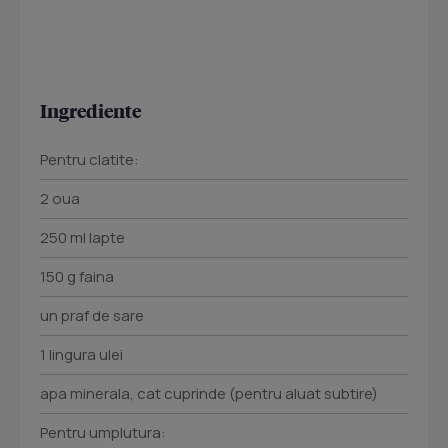
Ingrediente
Pentru clatite:
2 oua
250 ml lapte
150 g faina
un praf de sare
1 lingura ulei
apa minerala, cat cuprinde (pentru aluat subtire)
Pentru umplutura: