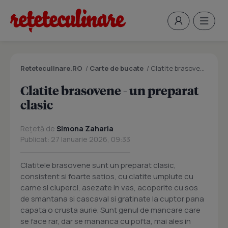
Reteteculinare.RO
/
Carte de bucate
/
Clatite brasovene - un preparat clasic
Clatite brasovene - un preparat
clasic
Rețetă de
Simona Zaharia
Publicat: 27 Ianuarie 2026, 09:33
Clatitele brasovene sunt un preparat clasic,
consistent si foarte satios, cu clatite umplute cu
carne si ciuperci, asezate in vas, acoperite cu sos
de smantana si cascaval si gratinate la cuptor pana
capata o crusta aurie. Sunt genul de mancare care
se face rar, dar se mananca cu pofta, mai ales in