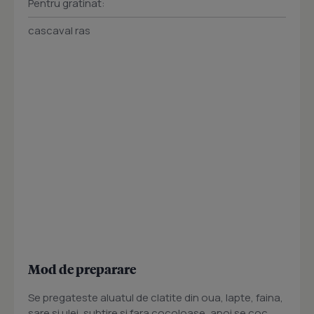
Pentru gratinat:
cascaval ras
Mod de preparare
Se pregateste aluatul de clatite din oua, lapte, faina,
sare si ulei, subtire si fara cocoloase, apoi se coc