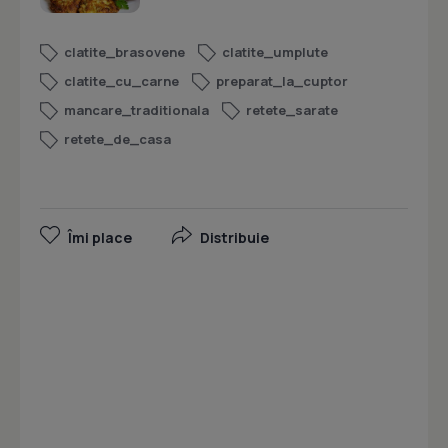
clatite_brasovene
clatite_umplute
clatite_cu_carne
preparat_la_cuptor
mancare_traditionala
retete_sarate
retete_de_casa
Îmi place
Distribuie