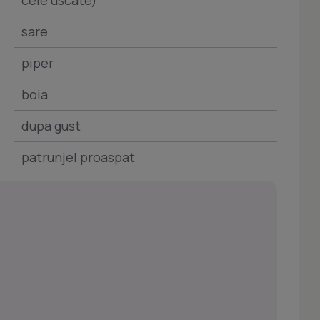
cele uscate)
sare
piper
boia
dupa gust
patrunjel proaspat