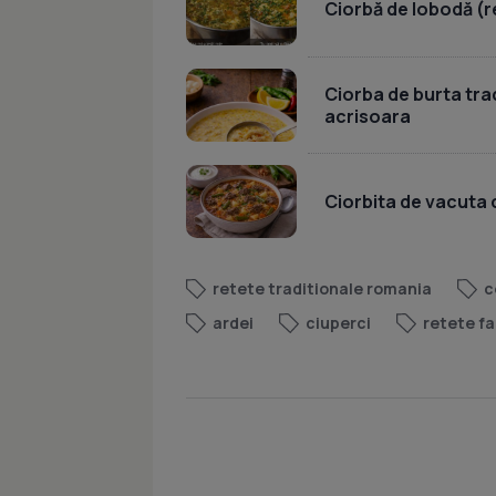
Ciorbă de lobodă (r
Ciorba de burta tr
acrisoara
Ciorbita de vacuta
retete traditionale romania
c
ardei
ciuperci
retete fa