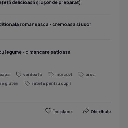
ețetă delicioasă și ușor de preparat)
aditionala romaneasca - cremoasa si usor
 cu legume - o mancare satioasa
eapa
verdeata
morcovi
orez
ra gluten
retete pentru copii
Îmi place
Distribuie