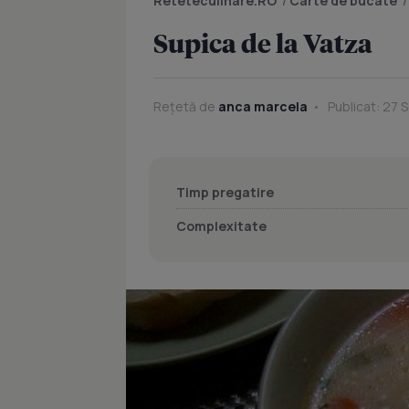
Reteteculinare.RO
/
Carte de bucate
Supica de la Vatza
Rețetă de
anca marcela
Publicat: 27 
Timp pregatire
Complexitate