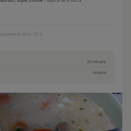
/
Borsuri, supe, ciorbe
/
Supica de la Vatza
Septembrie 2010, 03:11
30 minute
redusa