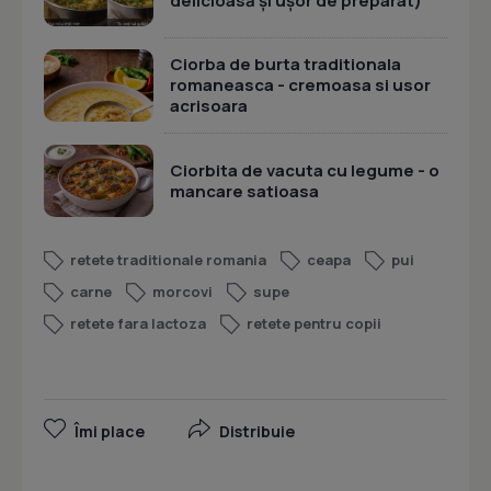
delicioasă și ușor de preparat)
Ciorba de burta traditionala
romaneasca - cremoasa si usor
acrisoara
Ciorbita de vacuta cu legume - o
mancare satioasa
retete traditionale romania
ceapa
pui
carne
morcovi
supe
retete fara lactoza
retete pentru copii
Îmi place
Distribuie