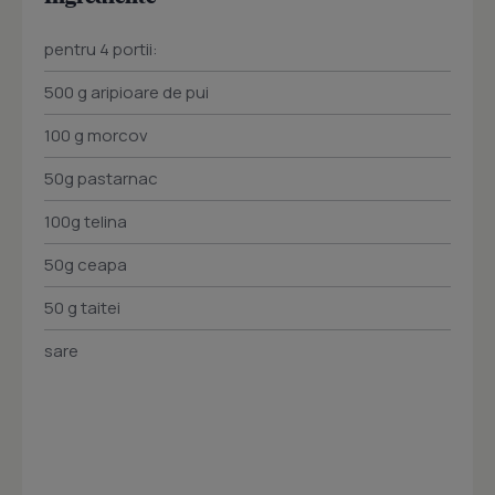
pentru 4 portii:
500 g aripioare de pui
100 g morcov
50g pastarnac
100g telina
50g ceapa
50 g taitei
sare