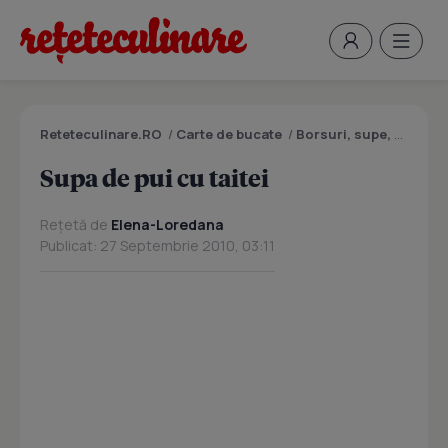
Reteteculinare.RO
/
Carte de bucate
/
Borsuri, supe, ciorbe
Supa de pui cu taitei
Rețetă de
Elena-Loredana
Publicat: 27 Septembrie 2010, 03:11