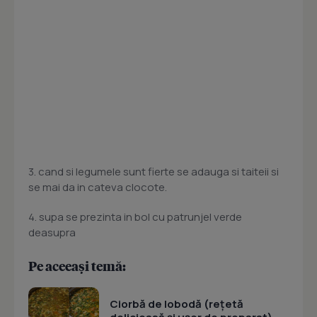
3. cand si legumele sunt fierte se adauga si taiteii si
se mai da in cateva clocote.
4. supa se prezinta in bol cu patrunjel verde
deasupra
Pe aceeași temă:
Ciorbă de lobodă (rețetă