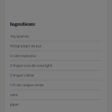
Ingrediente
1kg spanac
500gr piept de pui
4 cani supa pui
2 linguri sos de soia light
2 linguri zahar
1 fir de ceapa verde
sare
piper