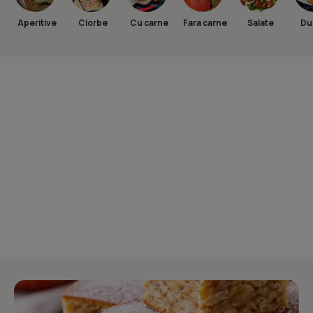
Aperitive
Ciorbe
Cu carne
Fara carne
Salate
Dul