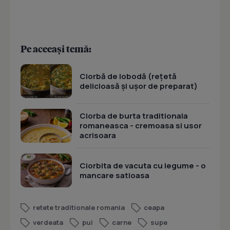
Pe aceeași temă:
Ciorbă de lobodă (rețetă
delicioasă și ușor de preparat)
Ciorba de burta traditionala
romaneasca - cremoasa si usor
acrisoara
Ciorbita de vacuta cu legume - o
mancare satioasa
retete traditionale romania
ceapa
verdeata
pui
carne
supe