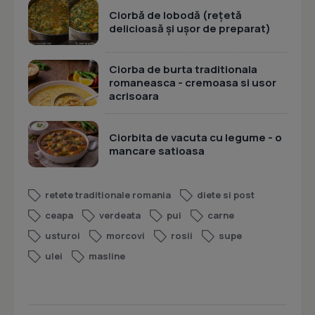
Ciorbă de lobodă (rețetă
delicioasă și ușor de preparat)
Ciorba de burta traditionala
romaneasca - cremoasa si usor
acrisoara
Ciorbita de vacuta cu legume - o
mancare satioasa
retete traditionale romania
diete si post
ceapa
verdeata
pui
carne
usturoi
morcovi
rosii
supe
ulei
masline