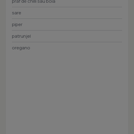
praf de chilli sau boia
sare
piper
patrunjel
oregano