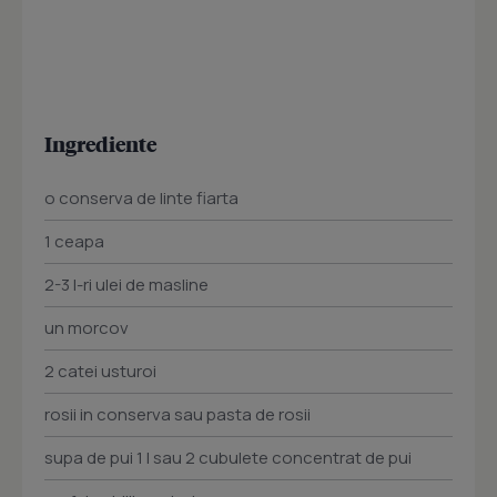
Ingrediente
o conserva de linte fiarta
1 ceapa
2-3 l-ri ulei de masline
un morcov
2 catei usturoi
rosii in conserva sau pasta de rosii
supa de pui 1 l sau 2 cubulete concentrat de pui