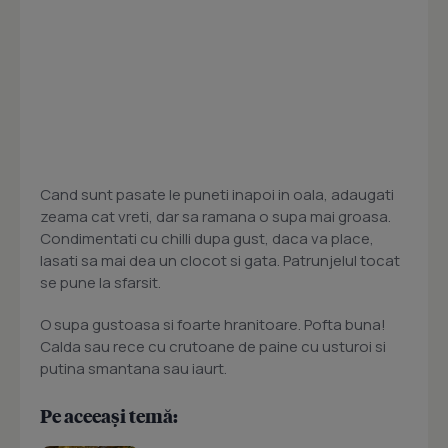
Cand sunt pasate le puneti inapoi in oala, adaugati
zeama cat vreti, dar sa ramana o supa mai groasa.
Condimentati cu chilli dupa gust, daca va place,
lasati sa mai dea un clocot si gata. Patrunjelul tocat
se pune la sfarsit.
O supa gustoasa si foarte hranitoare. Pofta buna!
Calda sau rece cu crutoane de paine cu usturoi si
putina smantana sau iaurt.
Pe aceeași temă: