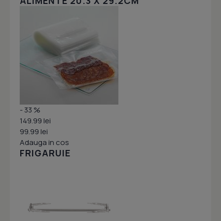
ALIMENTE 20.3 X 29.2CM
- 33 %
149.99 lei
99.99 lei
Adauga in cos
FRIGARUIE