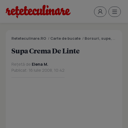
Reteteculinare.RO
/
Carte de bucate
/
Borsuri, supe, ciorbe
Supa Crema De Linte
Rețetă de
Elena M.
Publicat: 16 Iulie 2008, 10:42