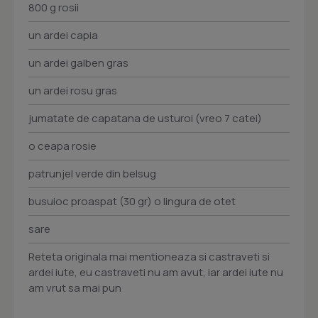
800 g rosii
un ardei capia
un ardei galben gras
un ardei rosu gras
jumatate de capatana de usturoi (vreo 7 catei)
o ceapa rosie
patrunjel verde din belsug
busuioc proaspat (30 gr) o lingura de otet
sare
Reteta originala mai mentioneaza si castraveti si
ardei iute, eu castraveti nu am avut, iar ardei iute nu
am vrut sa mai pun