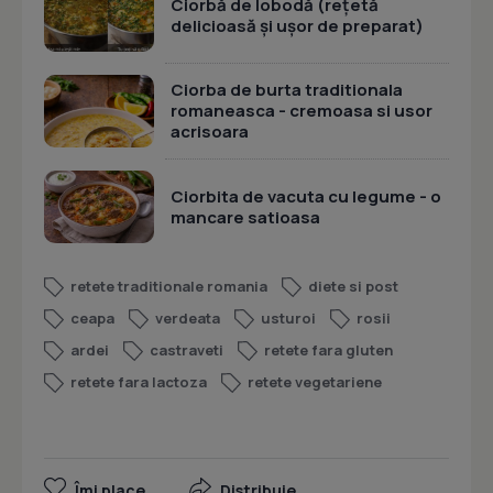
Ciorbă de lobodă (rețetă
delicioasă și ușor de preparat)
Ciorba de burta traditionala
romaneasca - cremoasa si usor
acrisoara
Ciorbita de vacuta cu legume - o
mancare satioasa
retete traditionale romania
diete si post
ceapa
verdeata
usturoi
rosii
ardei
castraveti
retete fara gluten
retete fara lactoza
retete vegetariene
Îmi place
Distribuie