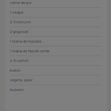
carne de pui
1 ceapa
2-3 morcovi
2 gogosari
1 mana de mazare
1 mana de fasole verde
4-5 cartofi
bulion
vegeta, piper
busuioc