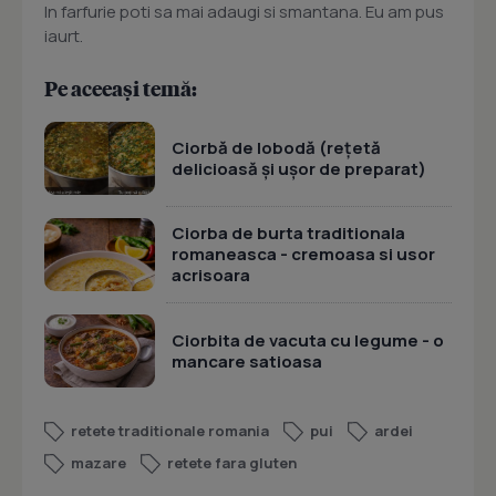
In farfurie poti sa mai adaugi si smantana. Eu am pus
iaurt.
Pe aceeași temă:
Ciorbă de lobodă (rețetă
delicioasă și ușor de preparat)
Ciorba de burta traditionala
romaneasca - cremoasa si usor
acrisoara
Ciorbita de vacuta cu legume - o
mancare satioasa
retete traditionale romania
pui
ardei
mazare
retete fara gluten