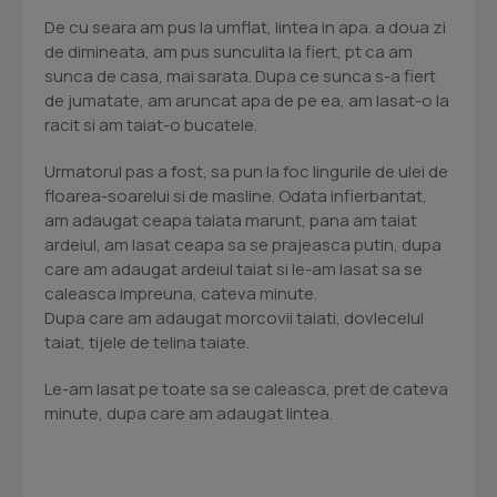
De cu seara am pus la umflat, lintea in apa. a doua zi
de dimineata, am pus sunculita la fiert, pt ca am
sunca de casa, mai sarata. Dupa ce sunca s-a fiert
de jumatate, am aruncat apa de pe ea, am lasat-o la
racit si am taiat-o bucatele.
Urmatorul pas a fost, sa pun la foc lingurile de ulei de
floarea-soarelui si de masline. Odata infierbantat,
am adaugat ceapa taiata marunt, pana am taiat
ardeiul, am lasat ceapa sa se prajeasca putin, dupa
care am adaugat ardeiul taiat si le-am lasat sa se
caleasca impreuna, cateva minute.
Dupa care am adaugat morcovii taiati, dovlecelul
taiat, tijele de telina taiate.
Le-am lasat pe toate sa se caleasca, pret de cateva
minute, dupa care am adaugat lintea.