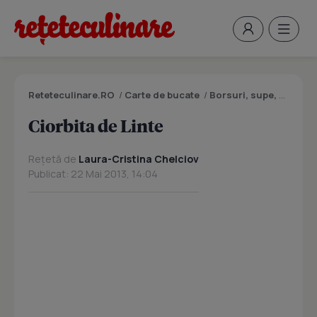
Reteteculinare.RO
/
Carte de bucate
/
Borsuri, supe, ciorbe
Ciorbita de Linte
Rețetă de
Laura-Cristina Chelciov
Publicat: 22 Mai 2013, 14:04