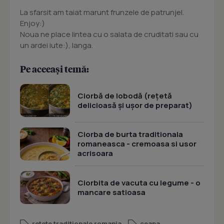
La sfarsit am taiat marunt frunzele de patrunjel.
Enjoy:)
Noua ne place lintea cu o salata de cruditati sau cu
un ardei iute:), langa.
Pe aceeași temă:
Ciorbă de lobodă (rețetă
delicioasă și ușor de preparat)
Ciorba de burta traditionala
romaneasca - cremoasa si usor
acrisoara
Ciorbita de vacuta cu legume - o
mancare satioasa
retete traditionale romania
ceapa