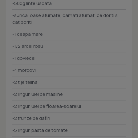
-500g linte uscata
-sunca, oase afumate, carnati afumat, ce doriti si
cat doriti
-1 ceapa mare
-1/2 ardei rosu
-1 dovlecel
-4 morcovi
-2 tije telina
-2 linguri ulei de masline
-2 linguri ulei de floarea-soarelui
-2 frunze de dafin
-5 linguri pasta de tomate