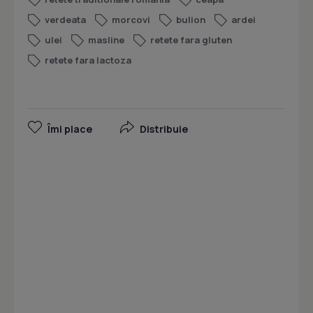
verdeata
morcovi
bulion
ardei
ulei
masline
retete fara gluten
retete fara lactoza
Îmi place
Distribuie