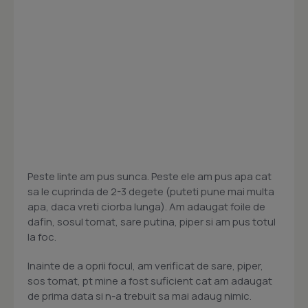
Peste linte am pus sunca. Peste ele am pus apa cat
sa le cuprinda de 2-3 degete (puteti pune mai multa
apa, daca vreti ciorba lunga). Am adaugat foile de
dafin, sosul tomat, sare putina, piper si am pus totul
la foc.
Inainte de a oprii focul, am verificat de sare, piper,
sos tomat, pt mine a fost suficient cat am adaugat
de prima data si n-a trebuit sa mai adaug nimic.