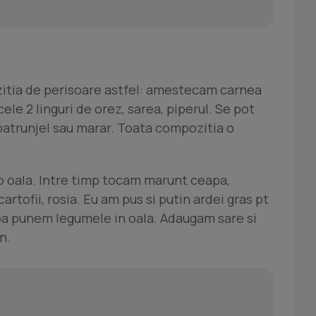
itia de perisoare astfel: amestecam carnea
cele 2 linguri de orez, sarea, piperul. Se pot
patrunjel sau marar. Toata compozitia o
r-o oala. Intre timp tocam marunt ceapa,
artofii, rosia. Eu am pus si putin ardei gras pt
pa punem legumele in oala. Adaugam sare si
n.