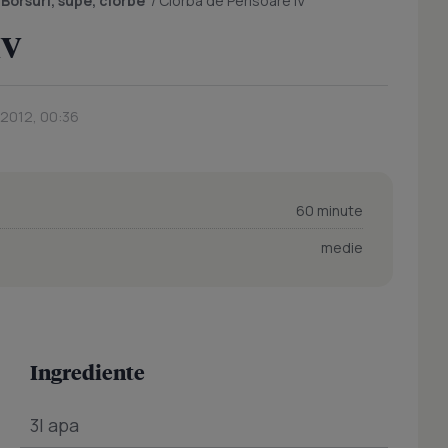
/
Borsuri, supe, ciorbe
/
Ciorba de Perisoare IV
IV
 2012, 00:36
60 minute
medie
Ingrediente
3l apa