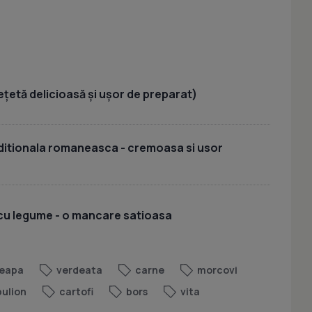
ețetă delicioasă și ușor de preparat)
aditionala romaneasca - cremoasa si usor
 cu legume - o mancare satioasa
eapa
verdeata
carne
morcovi
bulion
cartofi
bors
vita