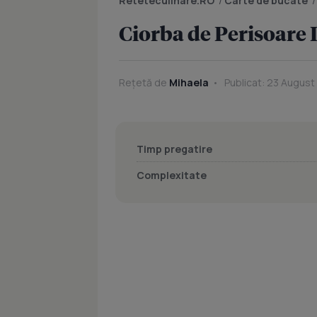
Reteteculinare.RO
/
Carte de bucate
Ciorba de Perisoare 
Rețetă de
Mihaela
Publicat: 23 August
Timp pregatire
Complexitate