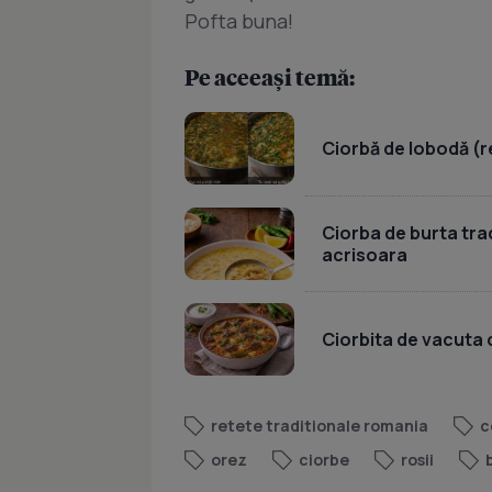
Pofta buna!
Pe aceeași temă:
Ciorbă de lobodă (r
Ciorba de burta tr
acrisoara
Ciorbita de vacuta
retete traditionale romania
c
orez
ciorbe
rosii