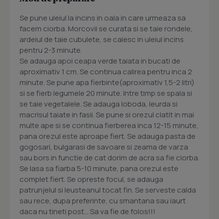
Se pune uleiul la incins in oala in care urmeaza sa
facem ciorba. Morcovii se curata si se taie rondele,
ardeiul de taie cubulete, se calesc in uleiul incins
pentru 2-3 minute.
Se adauga apoi ceapa verde taiata in bucati de
aproximativ 1 cm. Se continua calirea pentru inca 2
minute. Se pune apa fierbinte(aproximativ 1,5-2 litri)
si se fierb legumele 20 minute. Intre timp se spala si
se taie vegetalele. Se adauga loboda, leurda si
macrisul taiate in fasii. Se pune si orezul clatit in mai
multe ape si se continua fierberea inca 12-15 minute,
pana orezul este aproape fiert. Se adauga pasta de
gogosari, bulgarasi de savoare si zeama de varza
sau bors in functie de cat dorim de acra sa fie ciorba.
Se lasa sa fiarba 5-10 minute, pana orezul este
complet fiert. Se opreste focul, se adauga
patrunjelul si leusteanul tocat fin. Se serveste calda
sau rece, dupa preferinte, cu smantana sau iaurt
daca nu tineti post… Sa va fie de folos!!!