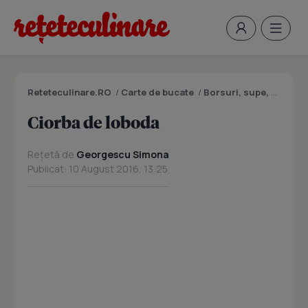
Reteteculinare.RO
/
Carte de bucate
/
Borsuri, supe, ciorbe
Ciorba de loboda
Rețetă de
Georgescu Simona
Publicat: 10 August 2016, 13:25