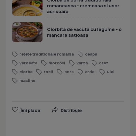
romaneasca - cremoasa si usor
acrisoara
Ciorbita de vacuta cu legume - o
mancare satioasa
retete traditionale romania
ceapa
verdeata
morcovi
varza
orez
ciorbe
rosii
bors
ardei
ulei
masline
Îmi place
Distribuie