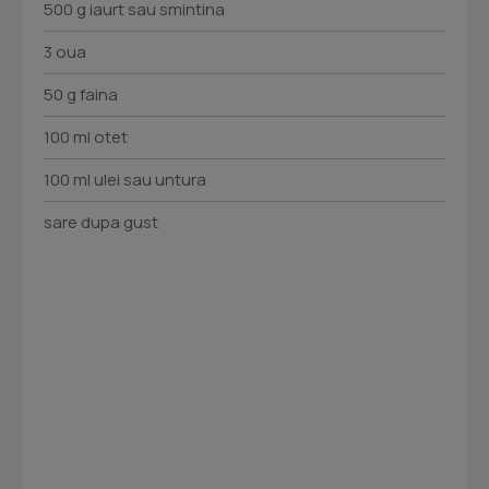
500 g iaurt sau smintina
3 oua
50 g faina
100 ml otet
100 ml ulei sau untura
sare dupa gust