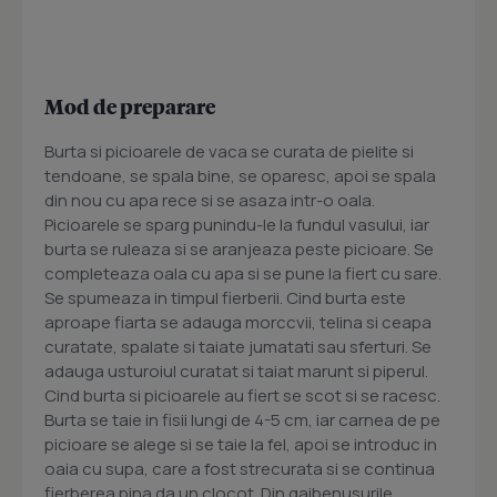
Mod de preparare
Burta si picioarele de vaca se curata de pielite si
tendoane, se spala bine, se oparesc, apoi se spala
din nou cu apa rece si se asaza intr-o oala.
Picioarele se sparg punindu-le la fundul vasului, iar
burta se ruleaza si se aranjeaza peste picioare. Se
completeaza oala cu apa si se pune la fiert cu sare.
Se spumeaza in timpul fierberii. Cind burta este
aproape fiarta se adauga morccvii, telina si ceapa
curatate, spalate si taiate jumatati sau sferturi. Se
adauga usturoiul curatat si taiat marunt si piperul.
Cind burta si picioarele au fiert se scot si se racesc.
Burta se taie in fisii lungi de 4-5 cm, iar carnea de pe
picioare se alege si se taie la fel, apoi se introduc in
oaia cu supa, care a fost strecurata si se continua
fierberea pina da un clocot. Din gaibenusurile