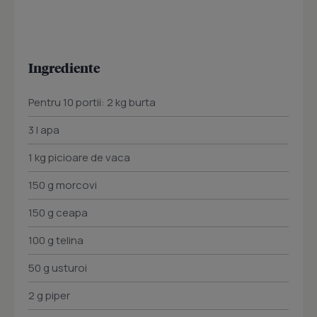
Ingrediente
Pentru 10 portii: 2 kg burta
3 I apa
1 kg picioare de vaca
150 g morcovi
150 g ceapa
100 g telina
50 g usturoi
2 g piper