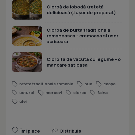
Ciorbă de lobodă (rețetă
delicioasă și ușor de preparat)
Ciorba de burta traditionala
romaneasca - cremoasa si usor
acrisoara
Ciorbita de vacuta cu legume - o
mancare satioasa
retete traditionale romania
oua
ceapa
usturoi
morcovi
ciorbe
faina
ulei
Îmi place
Distribuie