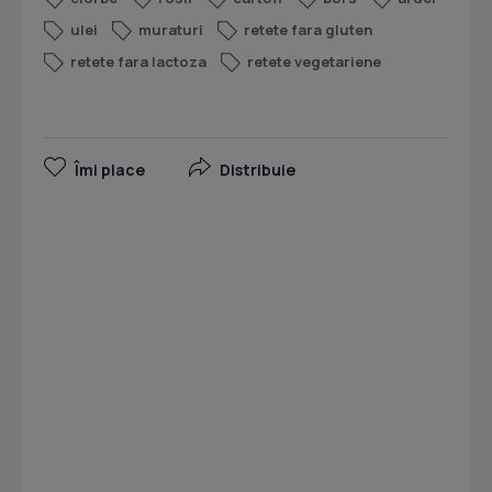
ulei
muraturi
retete fara gluten
retete fara lactoza
retete vegetariene
Îmi place
Distribuie