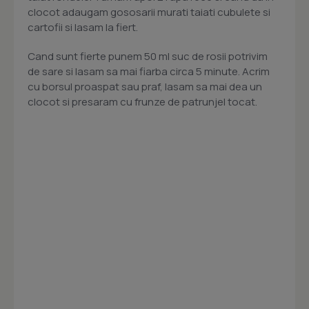
clocot adaugam gososarii murati taiati cubulete si
cartofii si lasam la fiert.
Cand sunt fierte punem 50 ml suc de rosii potrivim
de sare si lasam sa mai fiarba circa 5 minute. Acrim
cu borsul proaspat sau praf, lasam sa mai dea un
clocot si presaram cu frunze de patrunjel tocat.