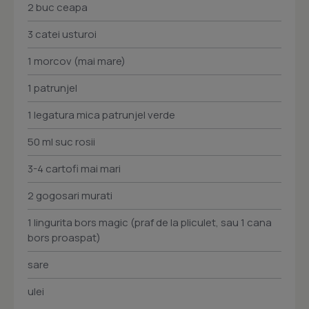
2 buc ceapa
3 catei usturoi
1 morcov (mai mare)
1 patrunjel
1 legatura mica patrunjel verde
50 ml suc rosii
3-4 cartofi mai mari
2 gogosari murati
1 lingurita bors magic (praf de la pliculet, sau 1 cana
bors proaspat)
sare
ulei