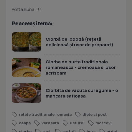
Pofta Buna ! ! !
Pe aceeași temă:
Ciorbă de lobodă (rețetă
delicioasă și ușor de preparat)
Ciorba de burta traditionala
romaneasca - cremoasa si usor
acrisoara
Ciorbita de vacuta cu legume - o
mancare satioasa
retete traditionale romania
diete si post
ceapa
verdeata
usturoi
morcovi
ciorbe
rosii
cartofi
bors
ardei