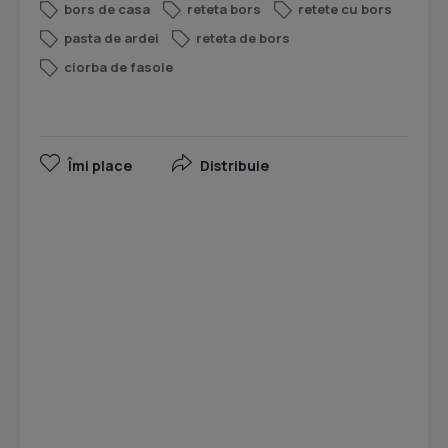
bors de casa
reteta bors
retete cu bors
pasta de ardei
reteta de bors
ciorba de fasole
Îmi place
Distribuie