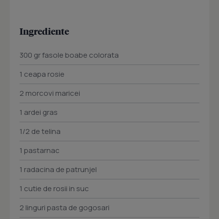
Ingrediente
300 gr fasole boabe colorata
1 ceapa rosie
2 morcovi maricei
1 ardei gras
1/2 de telina
1 pastarnac
1 radacina de patrunjel
1 cutie de rosii in suc
2 linguri pasta de gogosari