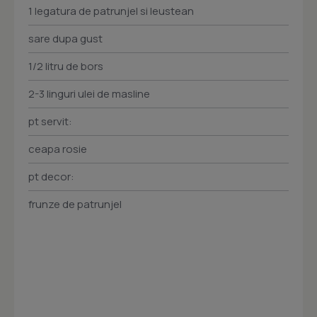
1 legatura de patrunjel si leustean
sare dupa gust
1/2 litru de bors
2-3 linguri ulei de masline
pt servit:
ceapa rosie
pt decor:
frunze de patrunjel