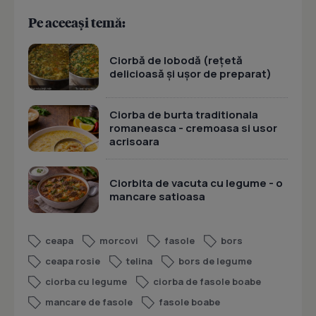
Pe aceeași temă:
Ciorbă de lobodă (rețetă
delicioasă și ușor de preparat)
Ciorba de burta traditionala
romaneasca - cremoasa si usor
acrisoara
Ciorbita de vacuta cu legume - o
mancare satioasa
ceapa
morcovi
fasole
bors
ceapa rosie
telina
bors de legume
ciorba cu legume
ciorba de fasole boabe
mancare de fasole
fasole boabe