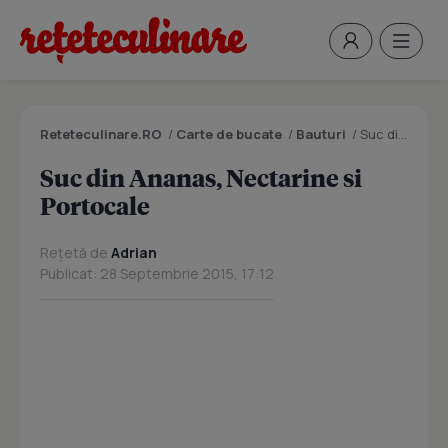
Reteteculinare.RO
/
Carte de bucate
/
Bauturi
/
Suc din Ananas, Nectarine si Portocale
Suc din Ananas, Nectarine si
Portocale
Rețetă de
Adrian
Publicat: 28 Septembrie 2015, 17:12