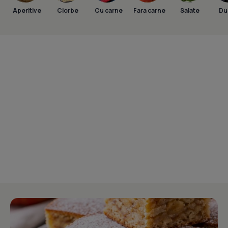
Aperitive
Ciorbe
Cu carne
Fara carne
Salate
Dul