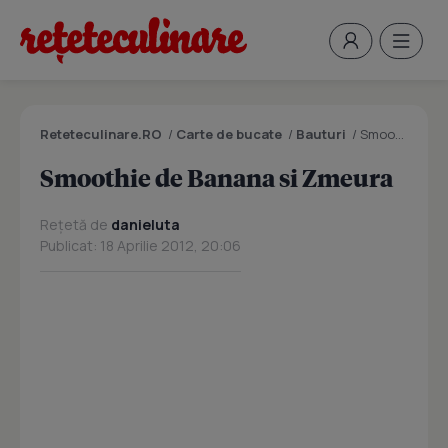
Reteteculinare.RO
/
Carte de bucate
/
Bauturi
/
Smoothie de Banana si Zmeura
Smoothie de Banana si Zmeura
Rețetă de
danieluta
Publicat: 18 Aprilie 2012, 20:06