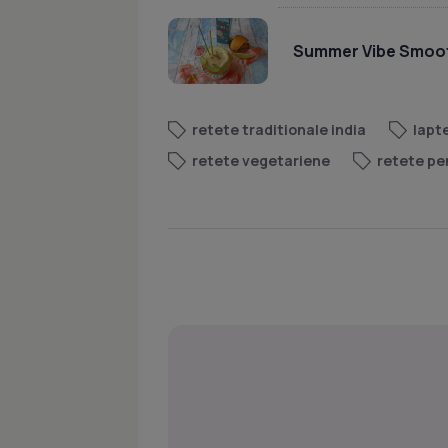
Summer Vibe Smoo
retete traditionale india
lapt
retete vegetariene
retete pe