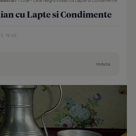
/
Bauturi
/
Chai - Ceai Negru Indian cu Lapte si Condimente
dian cu Lapte si Condimente
13, 19:40
redusa