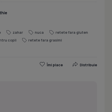
thie
e
zahar
nuca
retete fara gluten
ntru copii
retete fara grasimi
Îmi place
Distribuie