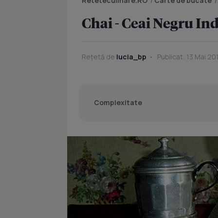
Reteteculinare.RO
/
Carte de bucate
Chai - Ceai Negru In
Rețetă de
lucia_bp
Publicat: 13 Mai 20
Complexitate