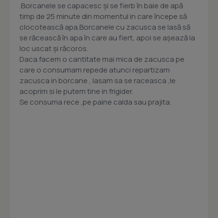
.Borcanele se capacesc şi se fierb în baie de apă
timp de 25 minute din momentul in care începe să
clocotească apa.Borcanele cu zacusca se lasă să
se răcească în apa în care au fiert, apoi se aşează la
loc uscat şi răcoros.
Daca facem o cantitate mai mica de zacusca pe
care o consumam repede atunci repartizam
zacusca in borcane , lasam sa se raceasca ,le
acoprim si le putem tine in frigider.
Se consuma rece ,pe paine calda sau prajita.