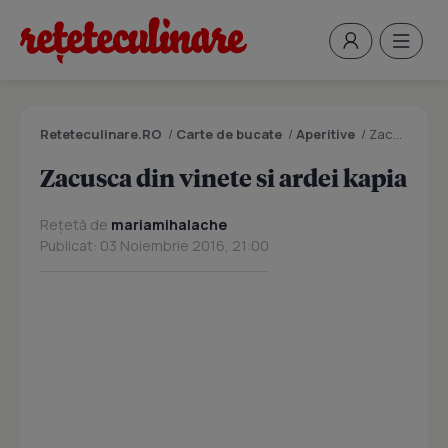
Reteteculinare.RO
/
Carte de bucate
/
Aperitive
/
Zacusca din vinete si ardei kapia
Zacusca din vinete si ardei kapia
Rețetă de
mariamihalache
Publicat: 03 Noiembrie 2016, 21:00