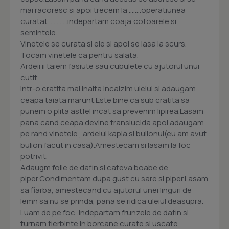
mai racoresc si apoi trecem la ........operatiunea
curatat ............indepartam coaja,cotoarele si
semintele.
Vinetele se curata si ele si apoi se lasa la scurs.
Tocam vinetele ca pentru salata.
Ardeii ii taiem fasiute sau cubulete cu ajutorul unui
cutit.
Intr-o cratita mai inalta incalzim uleiul si adaugam
ceapa taiata marunt.Este bine ca sub cratita sa
punem o plita astfel incat sa prevenim lipirea.Lasam
pana cand ceapa devine translucida apoi adaugam
pe rand vinetele , ardeiul kapia si bulionul(eu am avut
bulion facut in casa).Amestecam si lasam la foc
potrivit.
Adaugm foile de dafin si cateva boabe de
piper.Condimentam dupa gust cu sare si piper.Lasam
sa fiarba, amestecand cu ajutorul unei linguri de
lemn sa nu se prinda, pana se ridica uleiul deasupra.
Luam de pe foc, indepartam frunzele de dafin si
turnam fierbinte in borcane curate si uscate