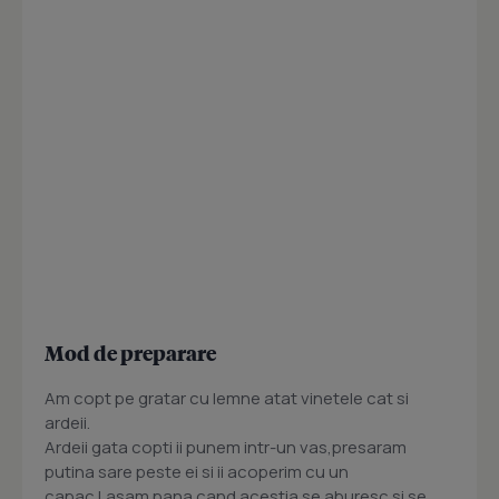
Mod de preparare
Am copt pe gratar cu lemne atat vinetele cat si
ardeii.
Ardeii gata copti ii punem intr-un vas,presaram
putina sare peste ei si ii acoperim cu un
capac.Lasam pana cand acestia se aburesc si se