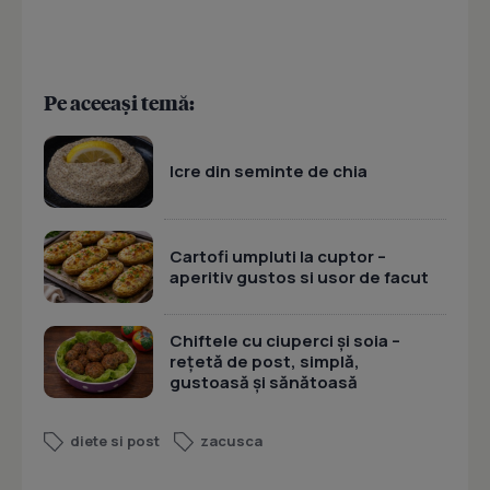
Pe aceeași temă:
Icre din seminte de chia
Cartofi umpluti la cuptor –
aperitiv gustos si usor de facut
Chiftele cu ciuperci și soia –
rețetă de post, simplă,
gustoasă și sănătoasă
diete si post
zacusca