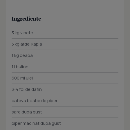
Ingrediente
3 kg vinete
3 kg ardei kapia
1 kg ceapa
1 l bulion
600 ml ulei
3-4 foi de dafin
cateva boabe de piper
sare dupa gust
piper macinat dupa gust