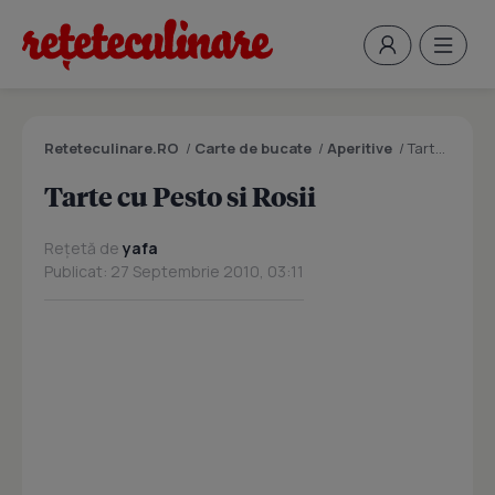
Reteteculinare.RO
/
Carte de bucate
/
Aperitive
/
Tarte cu Pesto si Rosii
Tarte cu Pesto si Rosii
Rețetă de
yafa
Publicat: 27 Septembrie 2010, 03:11