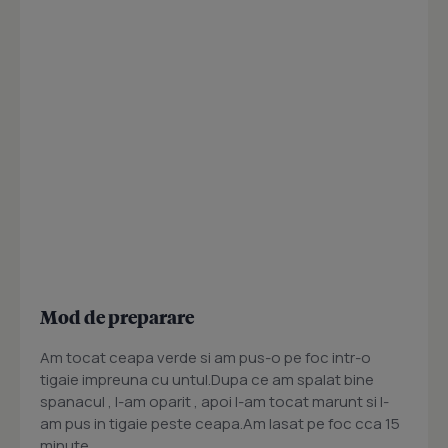
Mod de preparare
Am tocat ceapa verde si am pus-o pe foc intr-o
tigaie impreuna cu untul.Dupa ce am spalat bine
spanacul , l-am oparit , apoi l-am tocat marunt si l-
am pus in tigaie peste ceapa.Am lasat pe foc cca 15
minute .