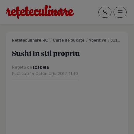
Reteteculinare.RO
/
Carte de bucate
/
Aperitive
/
Sushi in stil propriu
Sushi in stil propriu
Rețetă de
Izabela
Publicat: 14 Octombrie 2017, 11:10