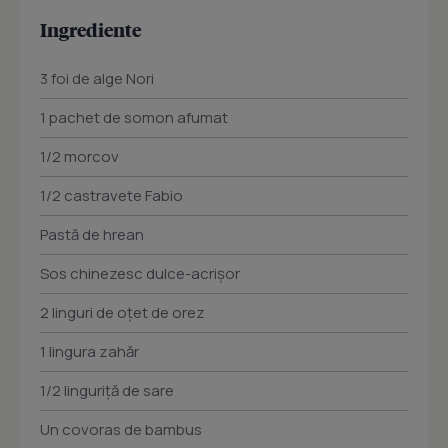
Ingrediente
3 foi de alge Nori
1 pachet de somon afumat
1/2 morcov
1/2 castravete Fabio
Pastă de hrean
Sos chinezesc dulce-acrișor
2 linguri de oțet de orez
1 lingura zahăr
1/2 linguriță de sare
Un covoras de bambus