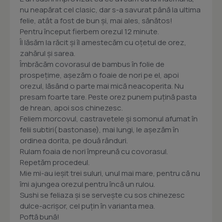
nu neapărat cel clasic, dar s-a savurat până la ultima
felie, atât a fost de bun și, mai ales, sănătos!
Pentru început fierbem orezul 12 minute.
Îl lăsăm la răcit și îl amestecăm cu oțetul de orez,
zahărul și sarea.
Îmbrăcăm covorasul de bambus în folie de
prospețime, așezăm o foaie de nori pe el, apoi
orezul, lăsând o parte mai mică neacoperita. Nu
presam foarte tare. Peste orez punem puțină pasta
de hrean, apoi sos chinezesc.
Feliem morcovul, castravetele și somonul afumat în
felii subtiri( bastonase), mai lungi, le așezăm în
ordinea dorita, pe două rânduri.
Rulam foaia de nori împreună cu covorasul.
Repetăm procedeul.
Mie mi-au ieșit trei suluri, unul mai mare, pentru că nu
îmi ajungea orezul pentru încă un rulou.
Sushi se feliaza și se servește cu sos chinezesc
dulce-acrișor, cel puțin în varianta mea.
Poftă bună!