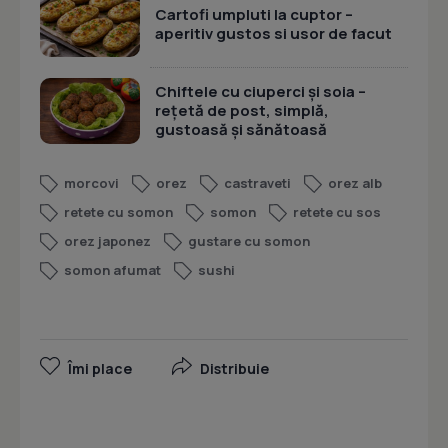
Cartofi umpluti la cuptor –
aperitiv gustos si usor de facut
Chiftele cu ciuperci și soia –
rețetă de post, simplă,
gustoasă și sănătoasă
morcovi
orez
castraveti
orez alb
retete cu somon
somon
retete cu sos
orez japonez
gustare cu somon
somon afumat
sushi
Îmi place
Distribuie