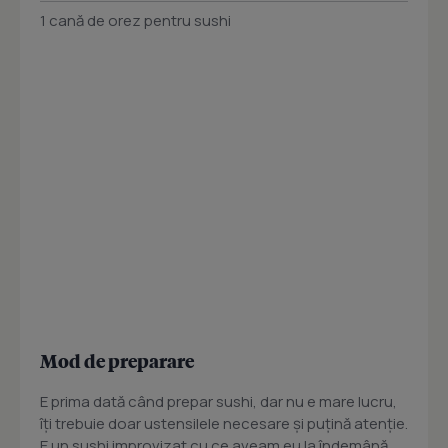
1 cană de orez pentru sushi
Mod de preparare
E prima dată când prepar sushi, dar nu e mare lucru,
îți trebuie doar ustensilele necesare și puțină atenție.
E un sushi improvizat cu ce aveam eu la îndemână,