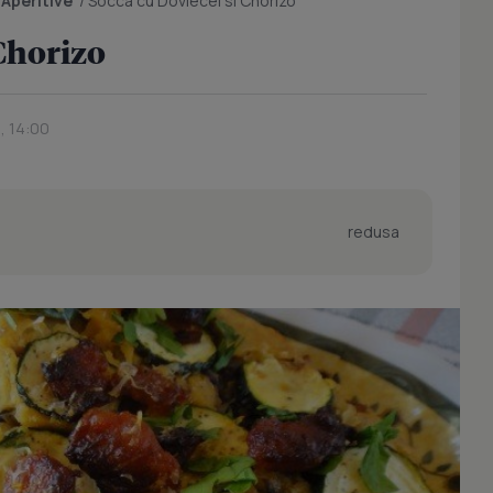
/
Aperitive
/
Socca cu Dovlecel si Chorizo
 Chorizo
, 14:00
redusa