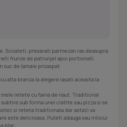
te. Scoateti, presarati parmezan ras deasupra
neti frunze de patrunjel apoi portionati.
n suc de lamaie proaspat.
cu alta branza la alegere lasati aceasta la
 mele retete cu faina de naut. Traditional
subtire sub forma unei clatite sau pizza si se
tez si reteta traditionala dar astazi va
re este delicioasa. Puteti adauga sau inlocui
a plac.