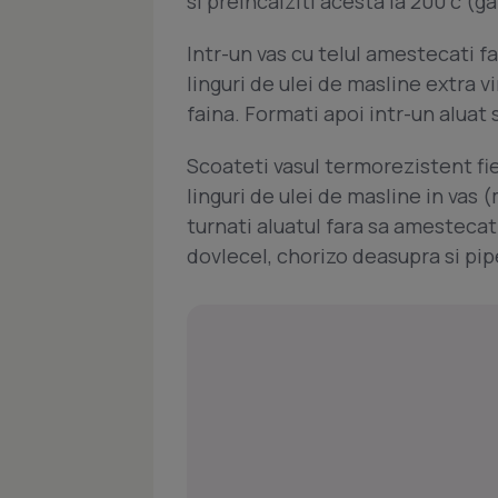
si preincalziti acesta la 200 c (ga
Intr-un vas cu telul amestecati fai
linguri de ulei de masline extra v
faina. Formati apoi intr-un aluat
Scoateti vasul termorezistent fie
linguri de ulei de masline in vas 
turnati aluatul fara sa amestecati
dovlecel, chorizo deasupra si pip