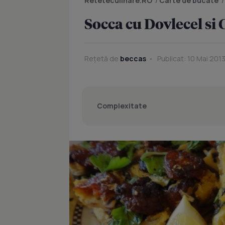
Reteteculinare.RO
/
Carte de bucate
Socca cu Dovlecel si
Rețetă de
beccas
Publicat: 10 Mai 2013
Complexitate