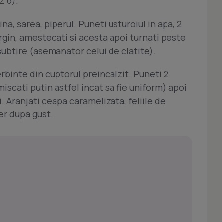
z 6).
na, sarea, piperul. Puneti usturoiul in apa, 2
irgin, amestecati si acesta apoi turnati peste
 subtire (asemanator celui de clatite).
rbinte din cuptorul preincalzit. Puneti 2
(miscati putin astfel incat sa fie uniform) apoi
. Aranjati ceapa caramelizata, feliile de
er dupa gust.