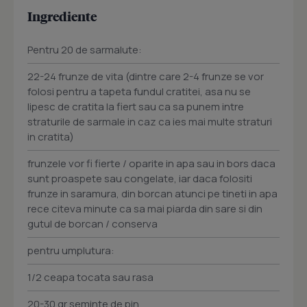
Ingrediente
Pentru 20 de sarmalute:
22-24 frunze de vita (dintre care 2-4 frunze se vor
folosi pentru a tapeta fundul cratitei, asa nu se
lipesc de cratita la fiert sau ca sa punem intre
straturile de sarmale in caz ca ies mai multe straturi
in cratita)
frunzele vor fi fierte / oparite in apa sau in bors daca
sunt proaspete sau congelate, iar daca folositi
frunze in saramura, din borcan atunci pe tineti in apa
rece citeva minute ca sa mai piarda din sare si din
gutul de borcan / conserva
pentru umplutura:
1/2 ceapa tocata sau rasa
20-30 gr seminte de pin