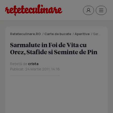
Reteteculinare.RO
/
Carte de bucate
/
Aperitive
/
Sarmalute in Foi de Vita cu Orez, Stafide si Seminte de Pin
Sarmalute in Foi de Vita cu
Orez, Stafide si Seminte de Pin
Rețetă de
crista
Publicat: 24 Martie 2011, 14:16