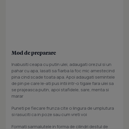
Mod de preparare
Inabusiti ceapa cu putin ulei, adaugati orezul si un
pahar cu apa, lasati sa fiarba la foc mic amestecind
pina cind scade toata apa. Apoi adaugati semintele
de pin pe care le-ati pus intii intr-o tigaie fara ulei sa
se prajeasca putin, apoi stafidele, sare, menta si
marar
Puneti pe fiecare frunza cite o lingura de umplutura
si rasuciti ca in poze sau cum vreti voi
Formati sarmalutele in forma de cilindri destul de