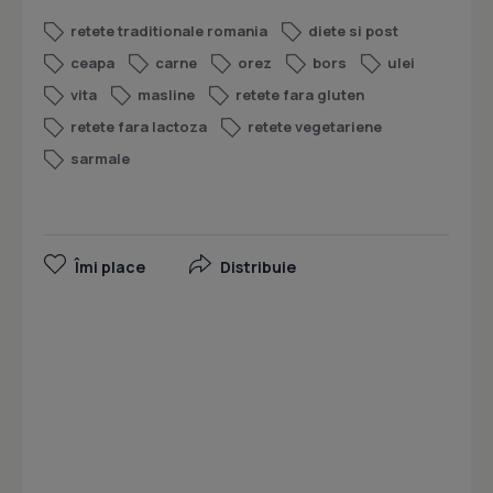
retete traditionale romania
diete si post
ceapa
carne
orez
bors
ulei
vita
masline
retete fara gluten
retete fara lactoza
retete vegetariene
sarmale
Îmi place
Distribuie