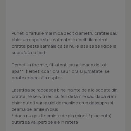
Puneti o farfurie mai mica decit diametru cratitei sau
chiar un capac si el mai mai mic decit diametrul
cratitei peste sarmale ca sa nu le lase sa se ridice la
suprafata la fiert
Fierbeti la foc mic, fiti atenti sa nu scada de tot
apa**, fierbeti cca 1 ora sau 1 ora si jumatate, se
poate coace si la cuptor
Lasati sa se raceasca bine inainte de a le scoate din
cratita , le serviti reci cu felii de lamiie sau daca vreti
chiar puteti varsa ulei de masline crud deasupra si
zeama de lamiie in plus
* daca nu gasiti seminte de pin (pinoli / pine nuts)
puteti sa va lipsiti de ele in reteta