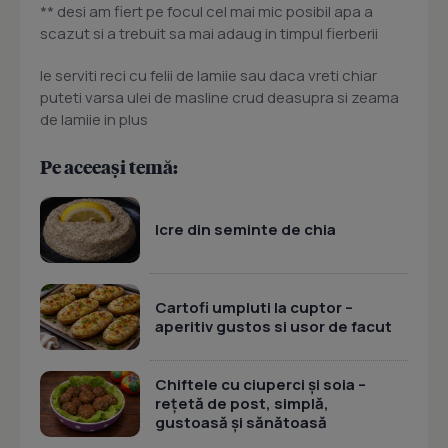
** desi am fiert pe focul cel mai mic posibil apa a
scazut si a trebuit sa mai adaug in timpul fierberii
le serviti reci cu felii de lamiie sau daca vreti chiar
puteti varsa ulei de masline crud deasupra si zeama
de lamiie in plus
Pe aceeași temă:
Icre din seminte de chia
Cartofi umpluti la cuptor –
aperitiv gustos si usor de facut
Chiftele cu ciuperci și soia –
rețetă de post, simplă,
gustoasă și sănătoasă