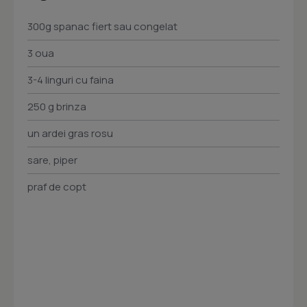
300g spanac fiert sau congelat
3 oua
3-4 linguri cu faina
250 g brinza
un ardei gras rosu
sare, piper
praf de copt