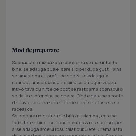
Mod de preparare
Spanacul se mixeaza la robot pina se marunteste
bine, se adauga ouale, sare si piper dupa gust. Faina
se amesteca cu praful de coptsi se adauga la
spanac , amestecindu-se pina se omogenizeaza.
Intr-o tava cu hirtie de copt se rastoarna spanacul si
se da la cuptor pina se coace. Cind e gata se scoate
din tava, se ruleaza in hirtia de copt si se lasa sa se
raceasca.
Se prepara umplutura din brinza telemea , care se
farimiteaza bine , se condimenteaza cu sare si piper
si se adauga ardeiul rosu taiat cubulete. Crema asta
de brinza trebuie sa aiba o consistenta tare.Se da la