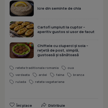
Icre din seminte de chia
Cartofi umpluti la cuptor –
aperitiv gustos si usor de facut
Chiftele cu ciuperci și soia –
rețetă de post, simplă,
gustoasă și sănătoasă
retete traditionale romania
oua
verdeata
ardei
faina
branza
rulada
retete vegetariene
Îmi place
Distribuie