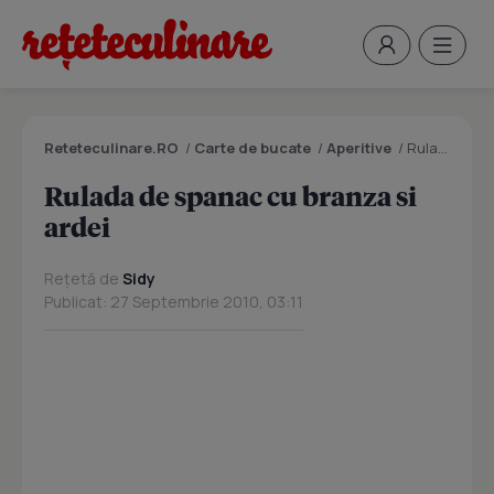
Reteteculinare.RO
/
Carte de bucate
/
Aperitive
/
Rulada de spanac cu branza si ardei
Rulada de spanac cu branza si
ardei
Rețetă de
Sidy
Publicat: 27 Septembrie 2010, 03:11