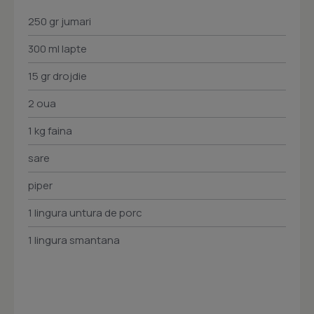
250 gr jumari
300 ml lapte
15 gr drojdie
2 oua
1 kg faina
sare
piper
1 lingura untura de porc
1 lingura smantana