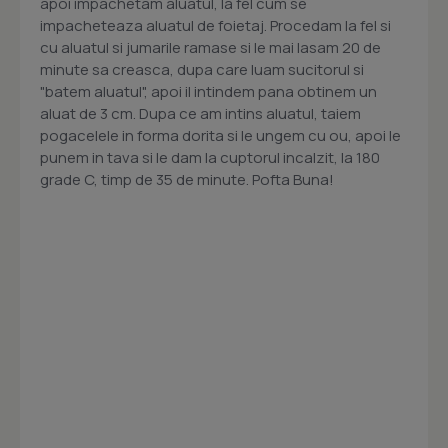
apoi impachetam aluatul, la fel cum se
impacheteaza aluatul de foietaj. Procedam la fel si
cu aluatul si jumarile ramase si le mai lasam 20 de
minute sa creasca, dupa care luam sucitorul si
"batem aluatul", apoi il intindem pana obtinem un
aluat de 3 cm. Dupa ce am intins aluatul, taiem
pogacelele in forma dorita si le ungem cu ou, apoi le
punem in tava si le dam la cuptorul incalzit, la 180
grade C, timp de 35 de minute. Pofta Buna!