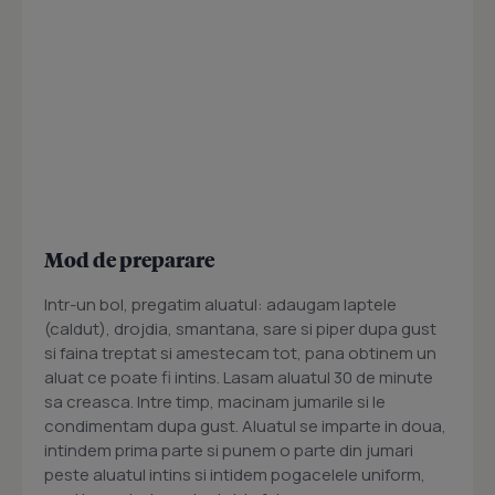
Mod de preparare
Intr-un bol, pregatim aluatul: adaugam laptele
(caldut), drojdia, smantana, sare si piper dupa gust
si faina treptat si amestecam tot, pana obtinem un
aluat ce poate fi intins. Lasam aluatul 30 de minute
sa creasca. Intre timp, macinam jumarile si le
condimentam dupa gust. Aluatul se imparte in doua,
intindem prima parte si punem o parte din jumari
peste aluatul intins si intidem pogacelele uniform,