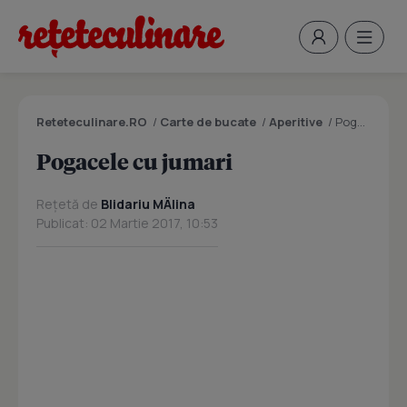
Reteteculinare.RO
/
Carte de bucate
/
Aperitive
/
Pogacele cu jumari
Pogacele cu jumari
Rețetă de
Blidariu MÄlina
Publicat: 02 Martie 2017, 10:53