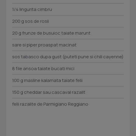
1/4 lingurita cimbru
200 g sos de rosii
20 g frunze de busuioc taiate marunt
sare si piper proaspat macinat
sos tabasco dupa gust (puteti pune si chili cayenne)
8 file ansoa taiate bucati mici
100 g masline kalamata taiate felii
150 g cheddar sau cascaval razalit
felii razalite de Parmigiano Reggiano