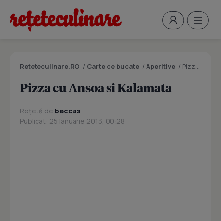
Reteteculinare.RO
/
Carte de bucate
/
Aperitive
/
Pizza cu Ansoa si Kalamata
Pizza cu Ansoa si Kalamata
Rețetă de
beccas
Publicat: 25 Ianuarie 2013, 00:28