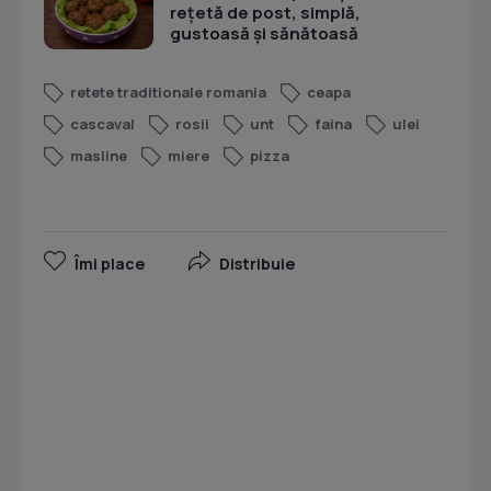
rețetă de post, simplă,
gustoasă și sănătoasă
retete traditionale romania
ceapa
cascaval
rosii
unt
faina
ulei
masline
miere
pizza
Îmi place
Distribuie