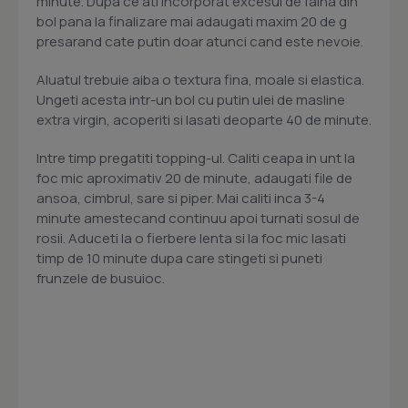
minute. Dupa ce ati incorporat excesul de faina din
bol pana la finalizare mai adaugati maxim 20 de g
presarand cate putin doar atunci cand este nevoie.
Aluatul trebuie aiba o textura fina, moale si elastica.
Ungeti acesta intr-un bol cu putin ulei de masline
extra virgin, acoperiti si lasati deoparte 40 de minute.
Intre timp pregatiti topping-ul. Caliti ceapa in unt la
foc mic aproximativ 20 de minute, adaugati file de
ansoa, cimbrul, sare si piper. Mai caliti inca 3-4
minute amestecand continuu apoi turnati sosul de
rosii. Aduceti la o fierbere lenta si la foc mic lasati
timp de 10 minute dupa care stingeti si puneti
frunzele de busuioc.