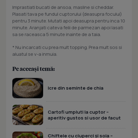
Imprastiati bucati de ansoa, masline si cheddar.
Plasati tava pe fundul cuptorului (deasupra focului)
pentru 3 minute. Mutati apoi deasupra pentru inca 10
minute. Aranjati cateva felii de parmezan apoi lasati
sa se raceasca 5 minute inainte de a taia.
* Nu incarcati cu prea mult topping. Prea mult sos si
aluatul se v-a inmuia.
Pe aceeași temă:
Icre din seminte de chia
Cartofi umpluti la cuptor –
aperitiv gustos si usor de facut
Chiftele cu ciuperci și soia –