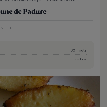
/
Aperitive
/
Pate de Ciuperci si Alune de Padure
Alune de Padure
13, 08:17
30 minute
redusa