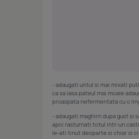
- adaugati untul si mai mixati put
ca sa iasa pateul mai moale adaug
proaspata nefermentata cu o ling
- adaugati maghirn dupa gust si s
apoi rasturnati totul intr-un cast
le-ati tinut deoparte si chiar si c