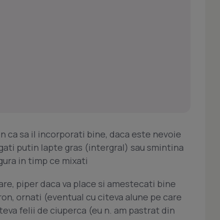
in ca sa il incorporati bine, daca este nevoie
ati putin lapte gras (intergral) sau smintina
ura in timp ce mixati
are, piper daca va place si amestecati bine
ron, ornati (eventual cu citeva alune pe care
iteva felii de ciuperca (eu n. am pastrat din