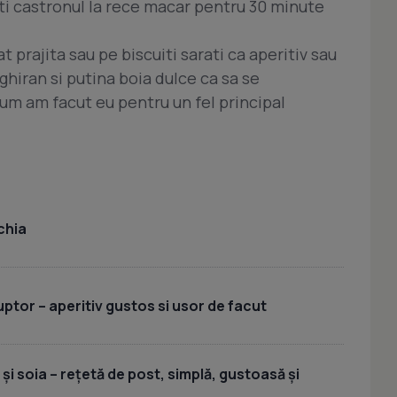
ti castronul la rece macar pentru 30 minute
at prajita sau pe biscuiti sarati ca aperitiv sau
ghiran si putina boia dulce ca sa se
um am facut eu pentru un fel principal
chia
uptor – aperitiv gustos si usor de facut
 și soia – rețetă de post, simplă, gustoasă și