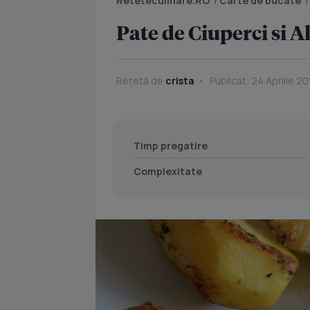
Reteteculinare.RO
/
Carte de bucate
Pate de Ciuperci si 
Rețetă de
crista
Publicat: 24 Aprilie 20
Timp pregatire
Complexitate