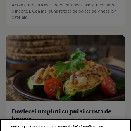
Am vazut reteta asta pe bucataras si am vrut musai sa
o incerc. E Cea mai buna reteta de salata de vinete din
cate am...
Dovlecei umpluti cu pui si crusta de
branza
Nouă ne pasă ca datele tale personale să rămână confidențiale
Reteta delicioasa de dovlecei umpluti cu pui si crusta