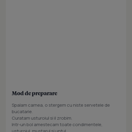
Mod de preparare
Spalam carnea, o stergem cu niste servetele de
bucatarie.
Curatam usturoiul si il zrobim.
Intr-un bol amestecam toate condimentele,
usturoiul, mustarul si untul.