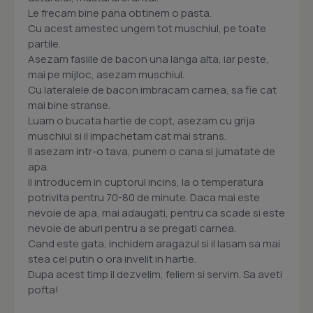
Le frecam bine pana obtinem o pasta.
Cu acest amestec ungem tot muschiul, pe toate
partile.
Asezam fasiile de bacon una langa alta, iar peste,
mai pe mijloc, asezam muschiul.
Cu lateralele de bacon imbracam carnea, sa fie cat
mai bine stranse.
Luam o bucata hartie de copt, asezam cu grija
muschiul si il impachetam cat mai strans.
Il asezam intr-o tava, punem o cana si jumatate de
apa.
Il introducem in cuptorul incins, la o temperatura
potrivita pentru 70-80 de minute. Daca mai este
nevoie de apa, mai adaugati, pentru ca scade si este
nevoie de aburi pentru a se pregati carnea.
Cand este gata, inchidem aragazul si il lasam sa mai
stea cel putin o ora invelit in hartie.
Dupa acest timp il dezvelim, feliem si servim. Sa aveti
pofta!