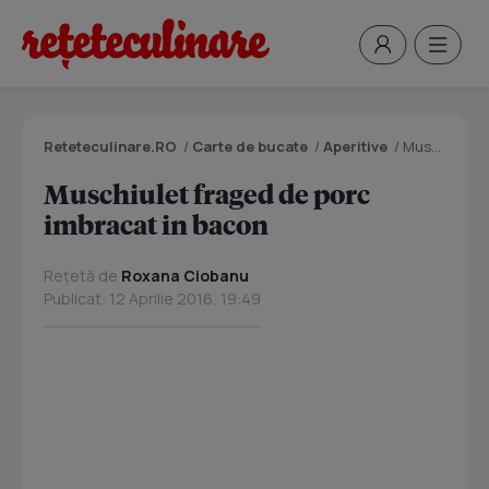
Reteteculinare.RO
/
Carte de bucate
/
Aperitive
/
Muschiulet fraged de porc imbracat in bacon
Muschiulet fraged de porc
imbracat in bacon
Rețetă de
Roxana Ciobanu
Publicat: 12 Aprilie 2016, 19:49