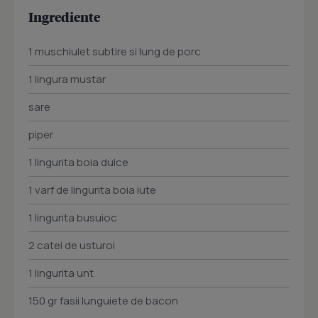
Ingrediente
1 muschiulet subtire si lung de porc
1 lingura mustar
sare
piper
1 lingurita boia dulce
1 varf de lingurita boia iute
1 lingurita busuioc
2 catei de usturoi
1 lingurita unt
150 gr fasii lunguiete de bacon