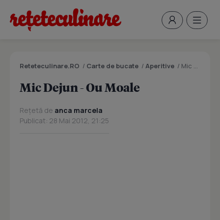
Reteteculinare.RO
/
Carte de bucate
/
Aperitive
/
Mic Dejun - Ou Moale
Mic Dejun - Ou Moale
Rețetă de
anca marcela
Publicat: 28 Mai 2012, 21:25