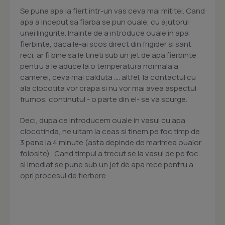
Se pune apa la fiert intr-un vas ceva mai mititel. Cand
apa a inceput sa fiarba se pun ouale, cu ajutorul
unei lingurite. Inainte de a introduce ouale in apa
fierbinte, daca le-ai scos direct din frigider si sant
reci, ar fi bine sa le tineti sub un jet de apa fierbinte
pentru a le aduce la o temperatura normala a
camerei, ceva mai calduta .... altfel, la contactul cu
ala clocotita vor crapa si nu vor mai avea aspectul
frumos, continutul - o parte din el- se va scurge.
Deci, dupa ce introducem ouale in vasul cu apa
clocotinda, ne uitam la ceas si tinem pe foc timp de
3 pana la 4 minute (asta depinde de marimea oualor
folosite) . Cand timpul a trecut se ia vasul de pe foc
si imediat se pune sub un jet de apa rece pentru a
opri procesul de fierbere.