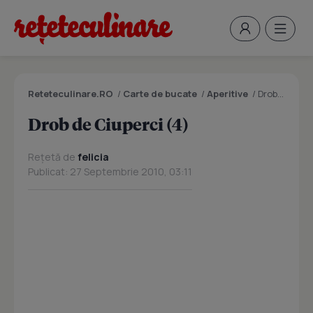
Reteteculinare.RO
/
Carte de bucate
/
Aperitive
/
Drob de Ciuperci (4)
Drob de Ciuperci (4)
Rețetă de
felicia
Publicat: 27 Septembrie 2010, 03:11