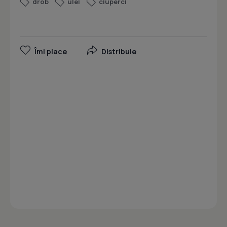
drob
ulei
ciuperci
Îmi place
Distribuie