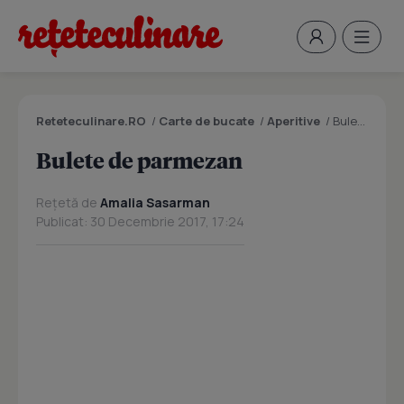
Reteteculinare.RO
/
Carte de bucate
/
Aperitive
/
Bulete de parmezan
Bulete de parmezan
Rețetă de
Amalia Sasarman
Publicat: 30 Decembrie 2017, 17:24