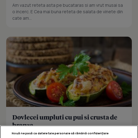
Am vazut reteta asta pe bucataras si am vrut musai sa
o incerc. E Cea mai buna reteta de salata de vinete din
cate am...
Dovlecei umpluti cu pui si crusta de
branza
Nouă ne pasă ca datele tale personale să rămână confidențiale
Reteta delicioasa de dovlecei umpluti cu pui si crusta