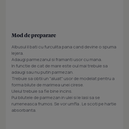
Mod de preparare
Albusul il bati cu furculita pana cand devine o spuma
lejera.
Adaugi parmezanul si framanti usor cu mana.
In functie de cat de mare este oul mai trebuie sa
adaugi sau nu putin parmezan.
Trebuie sa obtii un "aluat" usor de modelat pentru a
forma bilute de marimea unei cirese.
Uleiul trebuie sa fie bine incins.
Pui bilutele de parmezan in ulei si le lasi sa se
rumeneasca frumos. Se vor umfla . Le scoti pe hartie
absorbanta.